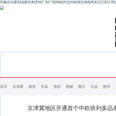
安徽
|
北京
|
重庆
|
福建
|
甘肃
|
贵州
|
广东
|
广西
|
海南
|
河北
|
河南
|
湖北
|
湖南
|
黑龙江
|
江苏
|
江西
|
首页
京津冀
雄安
市县
原创
视频
图片
社会
财经
京津冀地区开通首个中欧班列多品