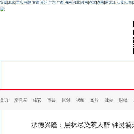
安徽
|
北京
|
重庆
|
福建
|
甘肃
|
贵州
|
广东
|
广西
|
海南
|
河北
|
河南
|
湖北
|
湖南
|
黑龙江
|
江苏
|
江西
|
首页
京津冀
雄安
市县
原创
视频
图片
社会
财经
承德兴隆：层林尽染惹人醉 钟灵毓秀