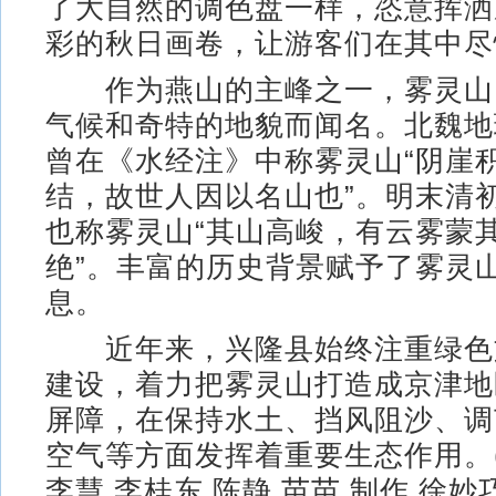
了大自然的调色盘一样，恣意挥洒
彩的秋日画卷，让游客们在其中尽
作为燕山的主峰之一，雾灵山
气候和奇特的地貌而闻名。北魏地
曾在《水经注》中称雾灵山“阴崖
结，故世人因以名山也”。明末清
也称雾灵山“其山高峻，有云雾蒙
绝”。丰富的历史背景赋予了雾灵
息。
近年来，兴隆县始终注重绿色
建设，着力把雾灵山打造成京津地
屏障，在保持水土、挡风阻沙、调
空气等方面发挥着重要生态作用。(
李慧 李桂东 陈静 苗苗 制作 徐妙