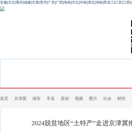
安徽
|
北京
|
重庆
|
福建
|
甘肃
|
贵州
|
广东
|
广西
|
海南
|
河北
|
河南
|
湖北
|
湖南
|
黑龙江
|
江苏
|
江西
|
首页
京津冀
雄安
市县
原创
视频
图片
社会
财经
2024脱贫地区“土特产”走进京津