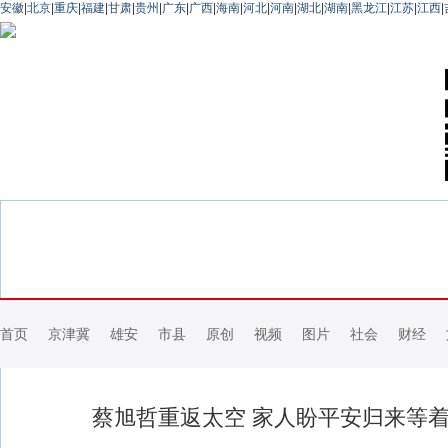
安徽
|
北京
|
重庆
|
福建
|
甘肃
|
贵州
|
广东
|
广西
|
海南
|
河北
|
河南
|
湖北
|
湖南
|
黑龙江
|
江苏
|
江西
|
首页
京津冀
雄安
市县
原创
视频
图片
社会
财经
蔡旭哲重返太空 家人盼平安归来等