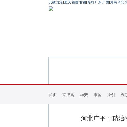
安徽
|
北京
|
重庆
|
福建
|
甘肃
|
贵州
|
广东
|
广西
|
海南
|
河北
|
首页
京津冀
雄安
市县
原创
视
河北广平：精治