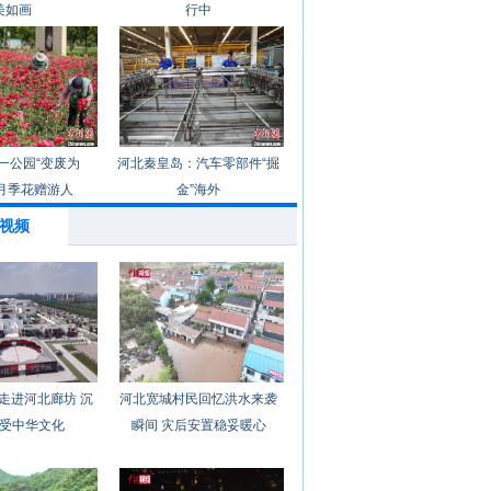
美如画
行中
一公园“变废为
河北秦皇岛：汽车零部件“掘
月季花赠游人
金”海外
视频
走进河北廊坊 沉
河北宽城村民回忆洪水来袭
受中华文化
瞬间 灾后安置稳妥暖心