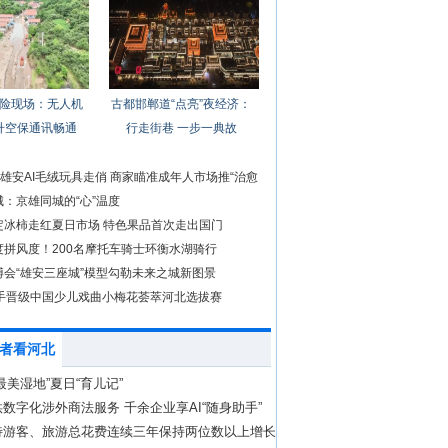
险现场：无人机
古都邯郸道“点亮”夜经济：
升空保通讯畅通
行走街巷 一步一典故
前雄安AI毛绒玩具走俏 商家瞄准成年人市场推“治愈
：京雄同城的“心”温度
定冰柿走红夏日市场 特色果品首次走出国门
度拼风度！200名摩托车骑士环衡水湖骑行
博会“雄安三座城”模型勾勒未来之城新图景
选手晋级中国少儿戏曲小梅花荟萃河北选拔赛
者看河北
最美湿地”夏日“育儿记”
数字化涉外商法服务 千余企业享AI“随身助手”
待游客、旅游总花费连续三年保持两位数以上增长