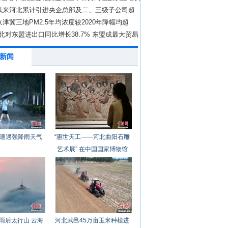
年以来河北累计引进央企总部及二、三级子公司超
年京津冀三地PM2.5年均浓度较2020年降幅均超
上
北对东盟进出口同比增长38.7% 东盟成最大贸易
新闻
遭遇强降雨天气
“惠世天工——河北曲阳石雕
艺术展” 在中国国家博物馆
开幕
雨后太行山 云海
河北武邑45万亩玉米种植进