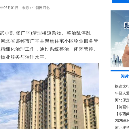
6年06月01日
来源：中新网河北
武小凯 张广平)清理楼道杂物、整治乱停乱
，河北省邯郸市广平县聚焦住宅小区物业服务管
、精细化治理工作，通过系统整治、闭环管控、
区物业服务与治理水平。
阅读
探访太行
年轻人爱
疗愈
河北保
【诗画
【东西
打破文
2025
等投入5
河北接