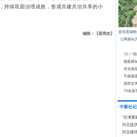
”，持续巩固治理成效，形成共建共治共享的小
直击宽城抢
编辑：【梁周杰】
公网基站
“六一”
系”玩偶
国是探城
河北保
不拼速
深圳文
73名
中新社记
“京津冀
河北提供
河北接