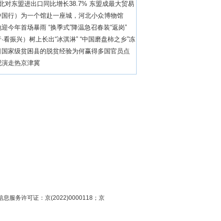
北对东盟进出口同比增长38.7% 东盟成最大贸易
中国行）为一个馆赴一座城，河北小众博物馆
迎今年首场暴雨 “换季式”降温急召春装“返岗”
·看振兴）树上长出“冰淇淋” “中国磨盘柿之乡”冻
业
日国家级贫困县的脱贫经验为何赢得多国官员点
观演走热京津冀
息服务许可证：京(2022)0000118；京