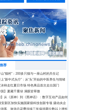
推荐
山“猫村”：200多只猫与一座山村的共生记
上“新中式头疗”：从“头”开始的中医养生与情绪
定冰柿走红夏日市场 特色果品首次走出国门
中国】夏藏千重绿 满眼皆翠微
问】从《原神》到《黑神话》：数字互动产品如何
化壁垒？
年雄安新区加快实施国家级科技创新专项 撬动央企
.2亿元
待游客、旅游总花费连续三年保持两位数以上增长