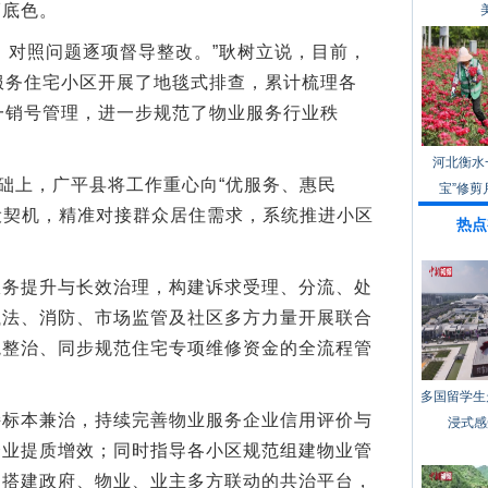
福底色。
对照问题逐项督导整改。”耿树立说，目前，
服务住宅小区开展了地毯式排查，累计梳理各
一销号管理，进一步规范了物业服务行业秩
河北衡水
础上，广平县将工作重心向“优服务、惠民
宝”修剪
建设契机，精准对接群众居住需求，系统推进小区
热点
提升与长效治理，构建诉求受理、分流、处
执法、消防、市场监管及社区多方力量开展联合
境整治、同步规范住宅专项维修资金的全流程管
。
多国留学生
本兼治，持续完善物业服务企业信用评价与
浸式感
企业提质增效；同时指导各小区规范组建物业管
，搭建政府、物业、业主多方联动的共治平台，