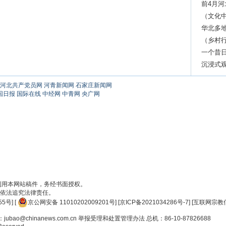
前4月河
伙伴
（文化
频“出圈”
华北多地
（乡村行
出新产
一个昔
赞？
沉浸式
河北共产党员网
河青新闻网
石家庄新闻网
国日报
国际在线
中经网
中青网
央广网
刊用本网站稿件，务经书面授权。
依法追究法律责任。
55号
] [
京公网安备 11010202009201号
] [
京ICP备2021034286号-7
] [
互联网宗教信
ao@chinanews.com.cn
举报受理和处置管理办法
总机：86-10-87826688