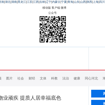
河南
|
湖北
|
湖南
|
黑龙江
|
江苏
|
江西
|
吉林
|
辽宁
|
内蒙古
|
宁夏
|
青海
|
山东
|
山西
|
陕西
|
上海
|
四川
移动版
客户端
微博
公众号
频
图片
社会
财经
文体
科教
法治
健康
同心河北
物业顽疾 提质人居幸福底色