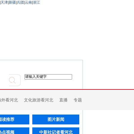
|
天津
|
新疆
|
兵团
|
云南
|
浙江
海外看河北
文化旅游看河北
直播
专题
阅读推荐
图片新闻
热点视频
中新社记者看河北