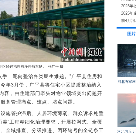
2023
800家
2025
20%以
前4月河
伙伴
图片
小区经过治理有序停放车辆。 张广平 摄
手，靶向整治各类民生难题。”广平县住房和
河北石家庄
今年3月份，广平县将住宅小区提质整治纳入
点内容，由住建部门牵头对物业领域突出问题开
业服务管理痛点、难点、堵点问题。
施管护滞后、人居环境薄弱、群众诉求处置
而美”工程精细化治理要求，开展拉网式、全覆
联、全域排查、分级推进、闭环销号的全链条工
河北内丘：