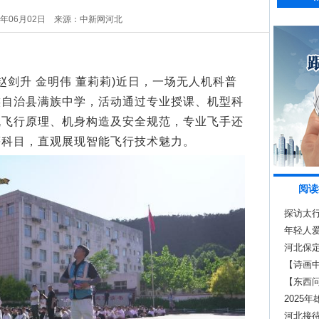
6年06月02日
来源：中新网河北
剑升 金明伟 董莉莉)近日，一场无人机科普
族自治县满族中学，活动通过专业授课、机型科
机飞行原理、机身构造及安全规范，专业飞手还
等科目，直观展现智能飞行技术魅力。
阅读
探访太行
年轻人爱
疗愈
河北保
【诗画
【东西
打破文
2025
等投入5
河北接