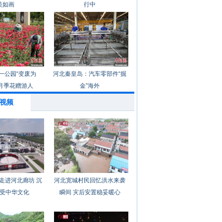
美如画
行中
一公园“变废为
河北秦皇岛：汽车零部件“掘
月季花赠游人
金”海外
视频
走进河北廊坊 沉
河北宽城村民回忆洪水来袭
受中华文化
瞬间 灾后安置稳妥暖心