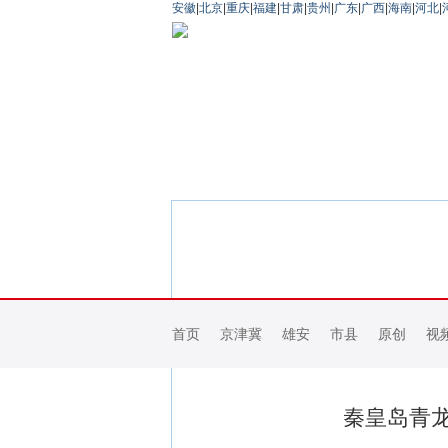
安徽
|
北京
|
重庆
|
福建
|
甘肃
|
贵州
|
广东
|
广西
|
海南
|
河北
|
首页
京津冀
雄安
市县
原创
视
秦皇岛青