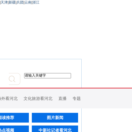
|
天津
|
新疆
|
兵团
|
云南
|
浙江
海外看河北
文化旅游看河北
直播
专题
阅读推荐
图片新闻
热点视频
中新社记者看河北