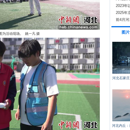
2023
800家
2025
20%以
前4月河
伙伴
图片
图为活动现场。 姚一凡 摄
河北石家庄
河北内丘：