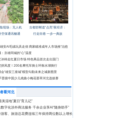
险现场：无人机
古都邯郸道“点亮”夜经济：
升空保通讯畅通
行走街巷 一步一典故
前雄安AI毛绒玩具走俏 商家瞄准成年人市场推“治愈
：京雄同城的“心”温度
定冰柿走红夏日市场 特色果品首次走出国门
度拼风度！200名摩托车骑士环衡水湖骑行
博会“雄安三座城”模型勾勒未来之城新图景
选手晋级中国少儿戏曲小梅花荟萃河北选拔赛
者看河北
最美湿地”夏日“育儿记”
数字化涉外商法服务 千余企业享AI“随身助手”
待游客、旅游总花费连续三年保持两位数以上增长