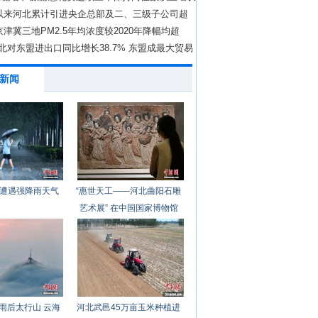
年以来河北累计引进央企总部及二、三级子公司超
年京津冀三地PM2.5年均浓度较2020年降幅均超
上
北对东盟进出口同比增长38.7% 东盟成最大贸易
新闻
遭遇强降雨天气
“惠世天工——河北曲阳石雕
艺术展” 在中国国家博物馆
开幕
雨后太行山 云海
河北武邑45万亩玉米种植进