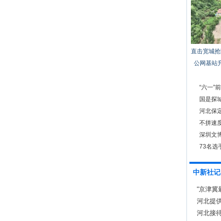
直击宽城抢
公网基站
“六一”
系”玩偶
国是探城
河北保
不拼速
深圳文
73名
中新社记
“京津冀
河北提供
河北接