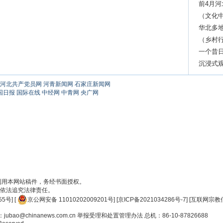
前4月河
伙伴
（文化
频“出圈”
华北多地
（乡村行
出新产
一个昔
赞？
沉浸式
河北共产党员网
河青新闻网
石家庄新闻网
国日报
国际在线
中经网
中青网
央广网
刊用本网站稿件，务经书面授权。
依法追究法律责任。
55号
] [
京公网安备 11010202009201号
] [
京ICP备2021034286号-7
] [
互联网宗教信
ao@chinanews.com.cn
举报受理和处置管理办法
总机：86-10-87826688