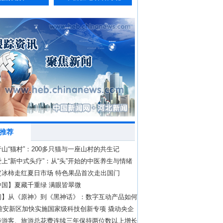
推荐
山“猫村”：200多只猫与一座山村的共生记
上“新中式头疗”：从“头”开始的中医养生与情绪
定冰柿走红夏日市场 特色果品首次走出国门
中国】夏藏千重绿 满眼皆翠微
问】从《原神》到《黑神话》：数字互动产品如何
化壁垒？
年雄安新区加快实施国家级科技创新专项 撬动央企
.2亿元
待游客、旅游总花费连续三年保持两位数以上增长