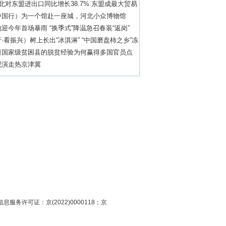
北对东盟进出口同比增长38.7% 东盟成最大贸易
中国行）为一个馆赴一座城，河北小众博物馆
迎今年首场暴雨 “换季式”降温急召春装“返岗”
·看振兴）树上长出“冰淇淋” “中国磨盘柿之乡”冻
业
日国家级贫困县的脱贫经验为何赢得多国官员点
观演走热京津冀
息服务许可证：京(2022)0000118；京