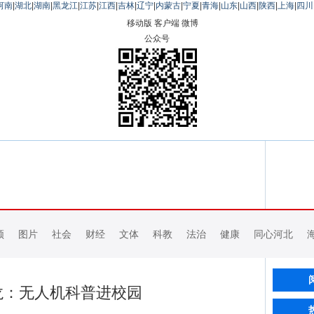
河南
|
湖北
|
湖南
|
黑龙江
|
江苏
|
江西
|
吉林
|
辽宁
|
内蒙古
|
宁夏
|
青海
|
山东
|
山西
|
陕西
|
上海
|
四川
移动版
客户端
微博
公众号
频
图片
社会
财经
文体
科教
法治
健康
同心河北
龙：无人机科普进校园