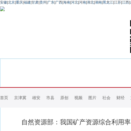
安徽
|
北京
|
重庆
|
福建
|
甘肃
|
贵州
|
广东
|
广西
|
海南
|
河北
|
河南
|
湖北
|
湖南
|
黑龙江
|
江苏
|
江西
|
首页
京津冀
雄安
市县
原创
视频
图片
社会
财经
自然资源部：我国矿产资源综合利用率