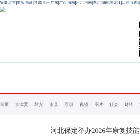
安徽
|
北京
|
重庆
|
福建
|
甘肃
|
贵州
|
广东
|
广西
|
海南
|
河北
|
河南
|
湖北
|
湖南
|
黑龙江
|
江苏
|
江西
|
首页
京津冀
雄安
市县
原创
视频
图片
社会
财经
河北保定举办2026年康复技