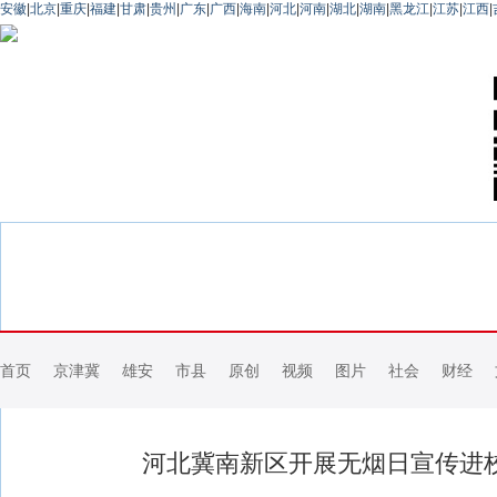
安徽
|
北京
|
重庆
|
福建
|
甘肃
|
贵州
|
广东
|
广西
|
海南
|
河北
|
河南
|
湖北
|
湖南
|
黑龙江
|
江苏
|
江西
|
首页
京津冀
雄安
市县
原创
视频
图片
社会
财经
河北冀南新区开展无烟日宣传进