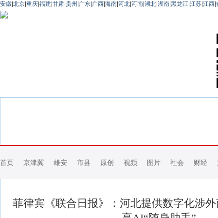
安徽
|
北京
|
重庆
|
福建
|
甘肃
|
贵州
|
广东
|
广西
|
海南
|
河北
|
河南
|
湖北
|
湖南
|
黑龙江
|
江苏
|
江西
|
首页
京津冀
雄安
市县
原创
视频
图片
社会
财经
菲律宾《联合日报》：河北提供数字化涉外
享AI“随身助手”