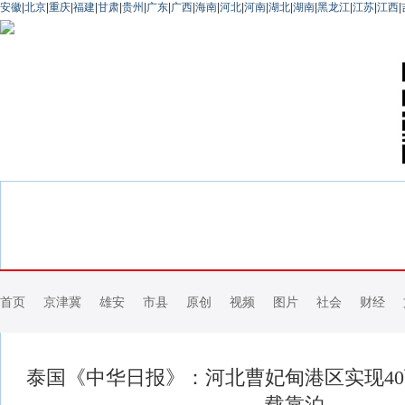
安徽
|
北京
|
重庆
|
福建
|
甘肃
|
贵州
|
广东
|
广西
|
海南
|
河北
|
河南
|
湖北
|
湖南
|
黑龙江
|
江苏
|
江西
|
首页
京津冀
雄安
市县
原创
视频
图片
社会
财经
泰国《中华日报》：河北曹妃甸港区实现4
载靠泊