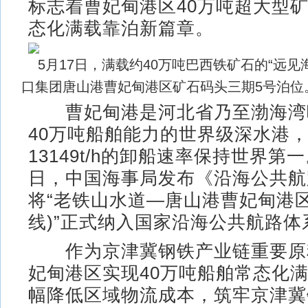
标志着曹妃甸港区40万吨超大型
态化满载靠泊新篇章。
5月17日，满载约40万吨巴西铁矿石的“远见
口集团唐山港曹妃甸港区矿石码头三期5号泊
曹妃甸港是河北省乃至渤海湾
40万吨船舶能力的世界级深水港
13149t/h的卸船速率保持世界第一
日，中国海事局发布《沿海公共航
将“老铁山水道—唐山港曹妃甸港
线)”正式纳入国家沿海公共航路体
作为京津冀钢铁产业链重要原
妃甸港区实现40万吨船舶常态化
幅降低区域物流成本，筑牢京津冀