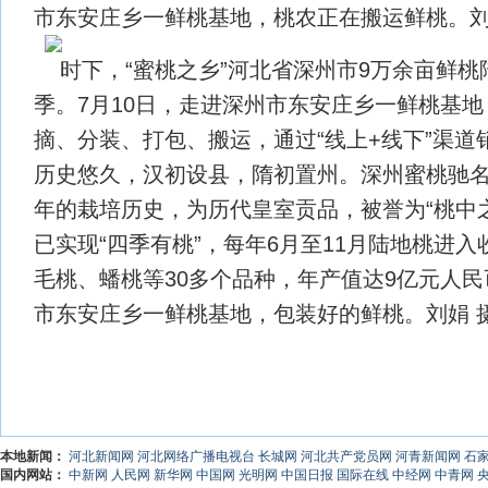
市东安庄乡一鲜桃基地，桃农正在搬运鲜桃。刘
时下，“蜜桃之乡”河北省深州市9万余亩鲜
季。7月10日，走进深州市东安庄乡一鲜桃基
摘、分装、打包、搬运，通过“线上+线下”渠道
历史悠久，汉初设县，隋初置州。深州蜜桃驰名中
年的栽培历史，为历代皇室贡品，被誉为“桃中
已实现“四季有桃”，每年6月至11月陆地桃进
毛桃、蟠桃等30多个品种，年产值达9亿元人
市东安庄乡一鲜桃基地，包装好的鲜桃。刘娟 
本地新闻：
河北新闻网
河北网络广播电视台
长城网
河北共产党员网
河青新闻网
石
国内网站：
中新网
人民网
新华网
中国网
光明网
中国日报
国际在线
中经网
中青网