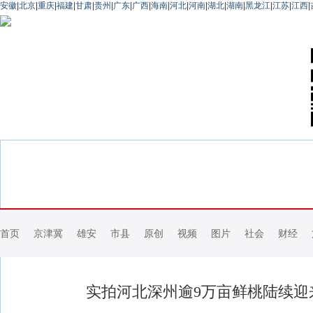
安徽
|
北京
|
重庆
|
福建
|
甘肃
|
贵州
|
广东
|
广西
|
海南
|
河北
|
河南
|
湖北
|
湖南
|
黑龙江
|
江苏
|
江西
|
首页
京津冀
雄安
市县
原创
视频
图片
社会
财经
实拍河北深州逾9万亩鲜桃陆续迎