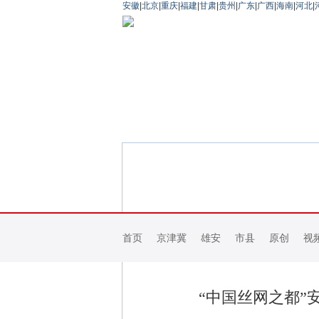
安徽
|
北京
|
重庆
|
福建
|
甘肃
|
贵州
|
广东
|
广西
|
海南
|
河北
|
首页
京津冀
雄安
市县
原创
视
“中国丝网之都”