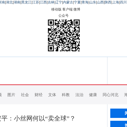
河南
|
湖北
|
湖南
|
黑龙江
|
江苏
|
江西
|
吉林
|
辽宁
|
内蒙古
|
宁夏
|
青海
|
山东
|
山西
|
陕西
|
上海
|
四川
移动版
客户端
微博
公众号
频
图片
社会
财经
文体
科教
法治
健康
同心河北
安平：小丝网何以“卖全球”？