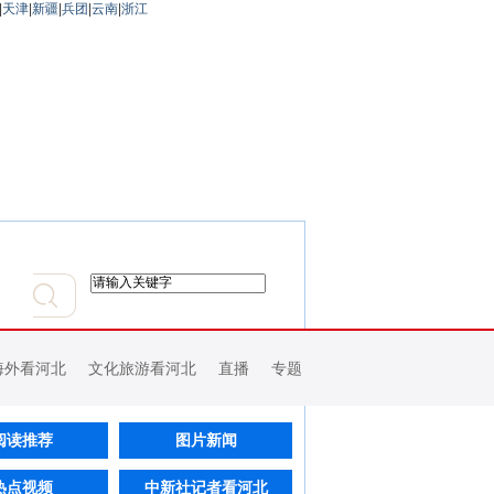
|
天津
|
新疆
|
兵团
|
云南
|
浙江
海外看河北
文化旅游看河北
直播
专题
阅读推荐
图片新闻
热点视频
中新社记者看河北