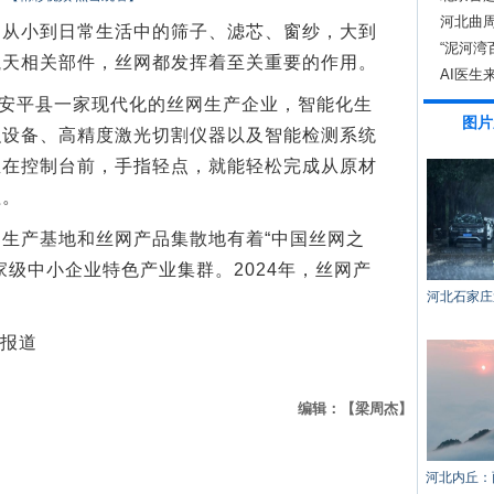
河北曲周
小到日常生活中的筛子、滤芯、窗纱，大到
“泥河湾
航天相关部件，丝网都发挥着至关重要的作用。
注
AI医生
安平县一家现代化的丝网生产企业，智能化生
图片
织设备、高精度激光切割仪器以及智能检测系统
坐在控制台前，手指轻点，就能轻松完成从原材
程。
产基地和丝网产品集散地有着“中国丝网之
家级中小企业特色产业集群。2024年，丝网产
河北石家庄
水报道
编辑：【梁周杰】
河北内丘：