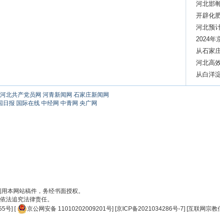
河北邯
开辟化肥
产
河北预
2024
从石家庄
河北高效
从白洋淀
河北共产党员网
河青新闻网
石家庄新闻网
国日报
国际在线
中经网
中青网
央广网
刊用本网站稿件，务经书面授权。
依法追究法律责任。
55号
] [
京公网安备 11010202009201号
] [
京ICP备2021034286号-7
] [
互联网宗教信