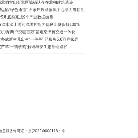
郸北响堂山石窟区域确认存在北朝建筑遗迹
运输“绿色通道” 石家庄铁路物流中心助力春耕生
计5月底前完成9个产业数据编目
年京津水源上游河流国控断面优良比例保持100%
机场“两个突破百万”管窥京津冀交通一体化
办成新生儿出生“一件事” 已服务5.8万户家庭
芦苇“平衡收割”解码雄安生态治理路径
息服务许可证：京(2022)0000118；京