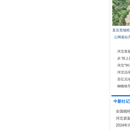
直击宽城抢
公网基站
河北首
功
从“坝上
河北“9
河北泊头
百亿元绿
铜铬锆导
中新社记
全国残
河北首
成功
2024