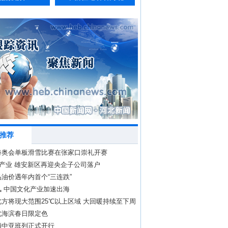
推荐
特奥会单板滑雪比赛在张家口崇礼开赛
”产业 雄安新区再迎央企子公司落户
油价遇年内首个“三连跌”
风 中国文化产业加速出海
方将现大范围25℃以上区域 大回暖持续至下周
北海滨春日限定色
趟中亚班列正式开行