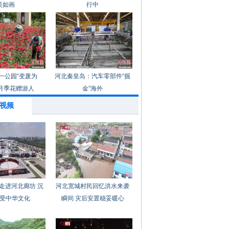
美如画
行中
一公园“变废为
河北秦皇岛：汽车零部件“掘
月季花赠游人
金”海外
视频
走进河北廊坊 沉
河北宽城村民回忆洪水来袭
受中华文化
瞬间 灾后安置稳妥暖心