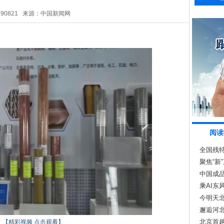
290821
来源：中国新闻网
阅读
全国残
聚焦“新
中国成品
乘AI东
今明天北
初
邂逅河
北京首
【精彩视频 点击观看】