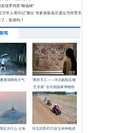
发现李鸿章“晓谕碑”
百万年人类印记”展出 专家谈新庙庄遗址为何受关
来了，靠谱吗？
新闻
遭遇强降雨天气
“惠世天工——河北曲阳石雕
艺术展” 在中国国家博物馆
开幕
雨后太行山 云海
河北武邑45万亩玉米种植进