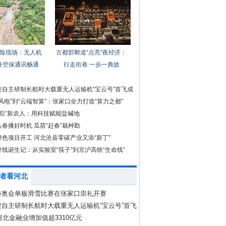
险现场：无人机
古都邯郸道“点亮”夜经济：
升空保通讯畅通
行走街巷 一步一典故
架自主研制长航时大载重无人运输机“宝云号”首飞成
风电”到“云端智算”：张家口全力打造“算力之都”
0后”新农人：用科技赋能盐碱地
春播好时机 瓜苗“赶春”栽种勤
色项目开工 河北沧县零碳产业又添“新丁”
线诞生记：从实验室“筷子”到京沪高铁“生命线”
者看河北
特奥会单板滑雪比赛在张家口崇礼开赛
架自主研制长航时大载重无人运输机“宝云号”首飞
年河北金融业增加值超3310亿元