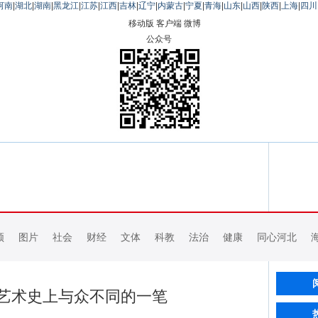
河南
|
湖北
|
湖南
|
黑龙江
|
江苏
|
江西
|
吉林
|
辽宁
|
内蒙古
|
宁夏
|
青海
|
山东
|
山西
|
陕西
|
上海
|
四川
移动版
客户端
微博
公众号
频
图片
社会
财经
文体
科教
法治
健康
同心河北
艺术史上与众不同的一笔