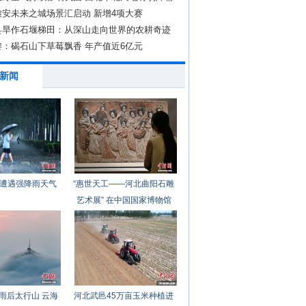
雄安未来之城场景汇启动 新增4项大赛
县旱作石堰梯田：从深山走向世界的农耕奇迹
黎：碣石山下草莓飘香 年产值近6亿元
新闻
遭遇强降雨天气
“惠世天工——河北曲阳石雕
艺术展” 在中国国家博物馆
开幕
雨后太行山 云海
河北武邑45万亩玉米种植进