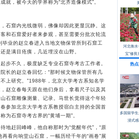
成就，被今天的学界称为“北齐造像模式”。
石窟内光线微弱，佛像却因此更显沉静。这
游客和石窟爱好者来参观，甚至需要分批次轮流
中刚毕业的赵立春进入当地文物保管所到石窟工
河北衡水
窟还是满目疮痍，几近埋没在山野。
宝”修剪
步不久，极度缺乏专业石窟寺考古工作者。
热点
院长的赵立春回忆：“那时候文物保管所有几
不上研究。”1988年，北京大学考古系知名学
究，赵立春每天跟在他们身后，拿着尺子以及其
堂山石窟雕像测量、记录。马世长觉得这个年轻
立春参加北京大学考古系教授宿白主持的全国首
多国留学生
称为石窟寺考古界的“黄埔一期”。
浸式感
地赶回峰峰，他自称那时为“觉醒年代”，“原
他再看向响堂山石窟，一幅历经千年的“画卷”展