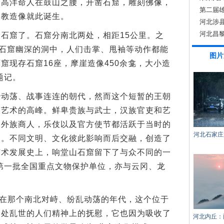
帝高洋命人在鼓山之腰，开凿石窟，雕刻佛像，
第二届
佛教造像就此诞生。
河北涉
河北昌
窟了。石窟分南北两处，相距15公里。之
在石窟幽深的洞中，人们击掌、甩袖等动作都能
图片
窟现存石窟16座，摩崖造像450余龛，大小造
题记。
荡、战事连连的朝代，然而这个短暂的王朝
了艺术的高峰。鲜卑贵族与武士，汉族官吏和艺
，外族商人，乐伎以及官方使节都活跃于当时的
河北石家庄
台。不同文明、文化彼此影响而后交融，创造了
艺术发展史上，响堂山石窟留下了与众不同的一
的第一批全国重点文物保护单位，亦与云冈、龙
在那个南北对峙、纷乱动荡的年代，这个位于
身处乱世的人们精神上的抚慰，它也因为吸收了
河北内丘：