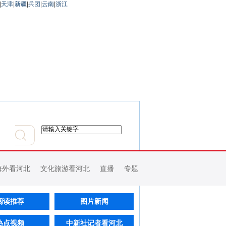
|
天津
|
新疆
|
兵团
|
云南
|
浙江
海外看河北
文化旅游看河北
直播
专题
阅读推荐
图片新闻
热点视频
中新社记者看河北