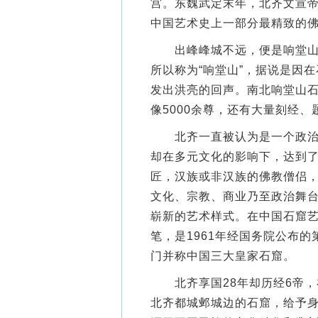
宫。东魏武定末年，北齐文宣
中国艺术史上一部分最精致的
出峰峰城不远，便是响堂山石
所以称为“响堂山”，据说是因
发出洪亮的回声。南北响堂山石
像5000余尊，还有大量刻经、
北齐一直被认为是一个政治动
却在多元文化的影响下，达到
匠，汉族或非汉族的佛教僧侣
文化、宗教、商业乃至政治舞
崭新的艺术样式。在中国石窟
笔，是1961年经国务院公布
门并称中国三大皇家石窟。
北齐享国28年却历经6帝，
北齐都城邺城边的石窟，给予