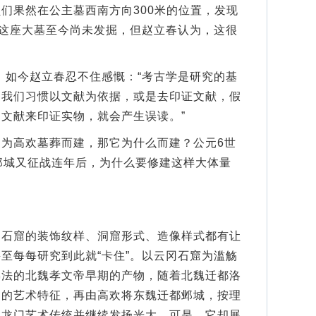
们果然在公主墓西南方向300米的位置，发现
然这座大墓至今尚未发掘，但赵立春认为，这很
。
如今赵立春忍不住感慨：“考古学是研究的基
，我们习惯以文献为依据，或是去印证文献，假
文献来印证实物，就会产生误读。”
高欢墓葬而建，那它为什么而建？公元6世
邺城又征战连年后，为什么要修建这样大体量
窟的装饰纹样、洞窟形式、造像样式都有让
至每每研究到此就“卡住”。以云冈石窟为滥觞
佛法的北魏孝文帝早期的产物，随着北魏迁都洛
冈的艺术特征，再由高欢将东魏迁都邺城，按理
和龙门艺术传统并继续发扬光大。可是，它却展