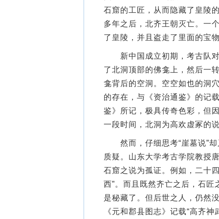
石窟的工匠，从而隐藏了皇陵
多年之后，北齐王朝灭亡。一
了皇陵，并且盗走了里面的宝
新中国成立初期，考古队对石
了北洞顶部的佛龛上，然后一
龛背后的空洞。空空如也的洞
的存在，与《资治通鉴》的记载
鉴》所记，极具传奇色彩，但因
一段时间，北洞为高欢虚冢的
然而，仔细思考“崖墓说”却
质疑。山东大学考古学院教授
石窟之说为孤证。例如，二十四
西”。而且既然齐亡之后，石匠
是秘藏了。但后世之人，仍然
《元和郡县图志》记载“高齐神