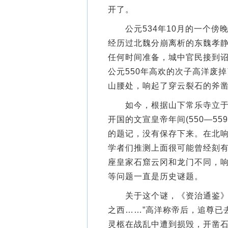
开了。
公元534年10月的一个傍
经历过北魏分崩离析的东魏孝
任何时间准备，城中官民接到
公元550年高欢的次子高洋废
山腰处，响起了穿云裂石的斧
如今，根据山下常乐寺立于1
开国的文宣皇帝年间(550—5
的题记，没有保存下来。在北
学者们推测上面很可能曾经刻
座皇家石窟云冈和龙门不同，
等问题一直是历史谜题。
关于这个谜，《资治通鉴》曾
之西……”高洋称帝后，追尊已
灵柩在战乱中遭到损毁，开凿