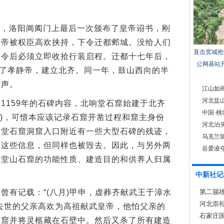
晚，洛阳阊阖门上最后一次颁布了皇帝诏书，刚
静帝被权臣高欢挟持，下令迁都邺城。没给人们
直击宽城抢
诏令后必须立即收拾行装启程。迁都十七年后，
公网基站
掉了孝静帝，建立北齐。同一年，鼓山西向的半
凿声。
江山如
河北盐
159年的石碑内容，北响堂石窟始建于北齐
中国·
59)，可惜本应该记录石窟开凿过程和窟主身份
河北泊头
响堂石窟洞窟入口附近有一些大型石碑的残迹，
乌克兰留
有这些信息，但同样也被毁去。因此，与另外两
谷爱凌
响堂山石窟的功能性质、建造目的和供养人归属
中新社记
有记载：“(八月)甲申，虚葬齐献武王于漳水
第二届
河北崇礼
去世的父亲高欢为高祖献武皇帝，他怕父亲的
石家庄
石窟并将灵柩藏在石壁中。然后又杀了所有建造