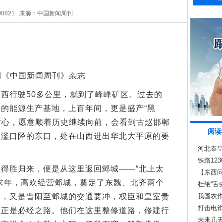
90821
来源：中国新闻周刊
7期《中国新闻周刊》杂志
行驶50多公里，就到了峰峰矿区。过去的
的能源生产基地，上百年间，更是盛产“黑
有耐心，愿意顺着历史继续向前，会看到古赵邯郸
阅读
山滏口陉的东口，处在山西进出华北大平原的要
河北秦皇
铁路12
胜归来，便是从这里返回邺城——“北上太
【东西
末年，高欢经营邺城，奠定了东魏、北齐两个
杜绝“舌
户，又是晋阳至邺城的交通要冲，权臣和皇室贵
我国农作
打击电诈
陉正是必经之路。他们在这里整修道路，修建行
未来几