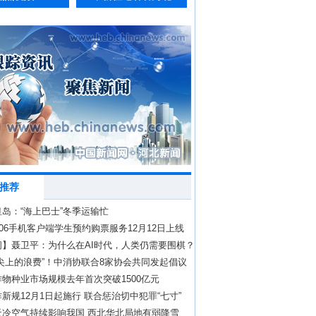
推荐
岛：“海上巴士”冬季运输忙
306手机客户端学生预约购票服务12月12日上线
问】聂卫平：为什么在AI时代，人类仍需要围棋？
尖上的浪费”！中消协联合8家协会共同发起倡议
物种业市场规模去年首次突破1500亿元
新规12月1日起施行 联合惩治切中犯罪“七寸”
天冷空气持续影响我国 西北华北局地有弱降雪