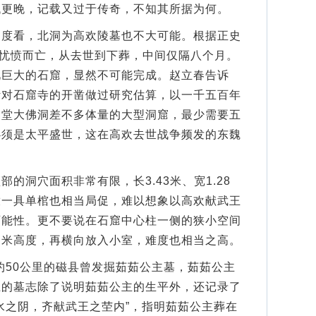
代更晚，记载又过于传奇，不知其所据为何。
看，北洞为高欢陵墓也不大可能。根据正史
后忧愤而亡，从去世到下葬，中间仅隔八个月。
此巨大的石窟，显然不可能完成。赵立春告诉
针对石窟寺的开凿做过研究估算，以一千五百年
响堂大佛洞差不多体量的大型洞窟，最少需要五
必须是太平盛世，这在高欢去世战争频发的东魏
洞穴面积非常有限，长3.43米、宽1.28
放一具单棺也相当局促，难以想象以高欢献武王
可能性。更不要说在石窟中心柱一侧的狭小空间
多米高度，再横向放入小室，难度也相当之高。
50公里的磁县曾发掘茹茹公主墓，茹茹公主
土的墓志除了说明茹茹公主的生平外，还记录了
水之阴，齐献武王之茔内”，指明茹茹公主葬在