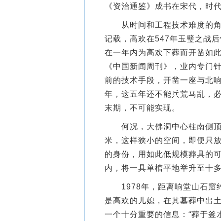
《资治通鉴》成书在宋代，时
从时间和工程技术难度的角度
记载，高欢在547年玉璧之战
在一年内为高欢下葬而开凿如
《中国新闻周刊》，业内专门
前的技术手段，开凿一座与北
年，这五年还不能兵荒马乱，
末期，不可能实现。
何况，大佛洞中心柱南侧顶部的
米，这样狭小的空间，即便只
的身份，用如此低规模葬具的
内，将一具单棺平地举升至十
1978年，距离响堂山石窟约
是高欢的儿媳，在其墓葬中出
一个十分重要的信息：“葬于釜