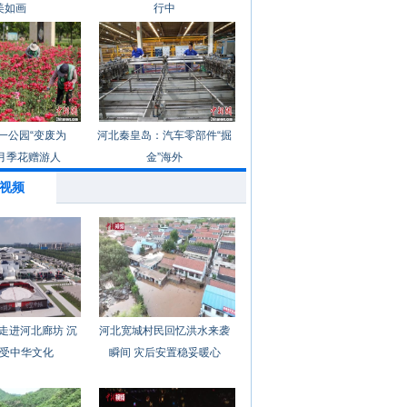
美如画
行中
一公园“变废为
河北秦皇岛：汽车零部件“掘
月季花赠游人
金”海外
视频
走进河北廊坊 沉
河北宽城村民回忆洪水来袭
受中华文化
瞬间 灾后安置稳妥暖心