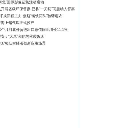
河北”国际影像征集活动启动
开展省级环保督察 已将“一刀切”问题纳入督察
列”成回程主力 燕赵“钢铁驼队”驰骋惠农
座海上储气库正式投产
0个月河北外贸进出口总值同比增长11.1%
安：“大尾”和他的秋霞饭店
布37项低空经济创新应用场景