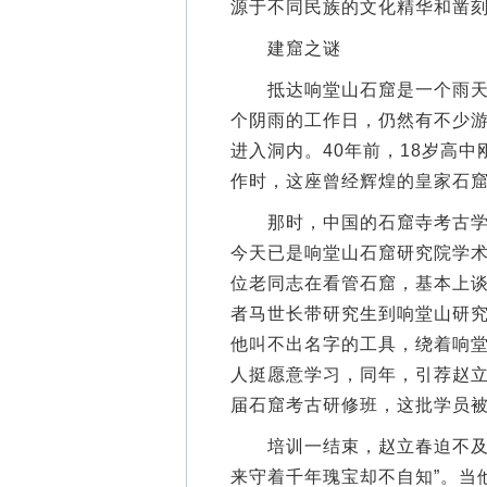
源于不同民族的文化精华和凿刻
建窟之谜
抵达响堂山石窟是一个雨天，
个阴雨的工作日，仍然有不少
进入洞内。40年前，18岁高
作时，这座曾经辉煌的皇家石
那时，中国的石窟寺考古学起
今天已是响堂山石窟研究院学术
位老同志在看管石窟，基本上谈
者马世长带研究生到响堂山研
他叫不出名字的工具，绕着响
人挺愿意学习，同年，引荐赵
届石窟考古研修班，这批学员被
培训一结束，赵立春迫不及待
来守着千年瑰宝却不自知”。当