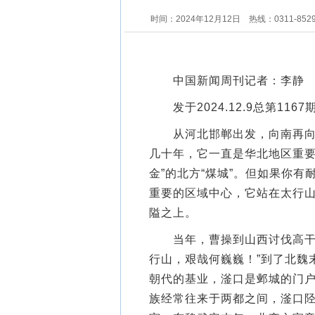
时间：2024年12月12日
热线：0311-852
中国新闻周刊记者：李静
发于2024.12.9总第116
从河北邯郸出发，向南再向西
几十年，它一直是华北地区重要
金”的北方“煤城”。但如果你
重要的区域中心，它站在太行
隘之上。
当年，曹操到山西讨伐高干得
行山，艰哉何巍巍！”到了北魏
朝代的基业，滏口是邺城的门
族经常往来于两都之间，滏口