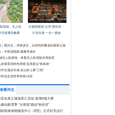
险现场：无人机
古都邯郸道“点亮”夜经济：
升空保通讯畅通
行走街巷 一步一典故
画｜观河北：净菜进京，从田间到餐桌的新鲜之旅
山：中医进校园 健康伴成长
桃城无人机基地：来看无人机驾驶员考执照
发展蛋鸡特色养殖 拓宽群众“致富路”
学生漫步长城 金山岭上看“三绝”
夺职业生涯世界杯第16冠
者看河北
雄安未来之城场景汇启动 新增4项大赛
燃动新雪季 “冷资源”撬动“热经济”
国际陆港保税物流中心（B型）正式封关运行