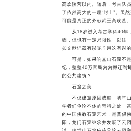
高欢陵营以内。随后，考古队员
了依然高大的一座“封土”。虽
可能是真正的齐献武王高欢墓
从18岁进入考古学科40年，
础，但也有一定局限性，以往
如文献记载有误呢？用这有误的
可是，如果响堂山石窟不是为
纪，整整40万官民匆匆搬迁到
的公共建筑？
石窟之美
不仅建窟原因成谜，响堂山石
学者们争论不休的奇特之处，甚
的中国佛教石窟艺术，是普倡
阳，龙门石窟继承并发展了云
说，响堂山石窟应该承接云冈