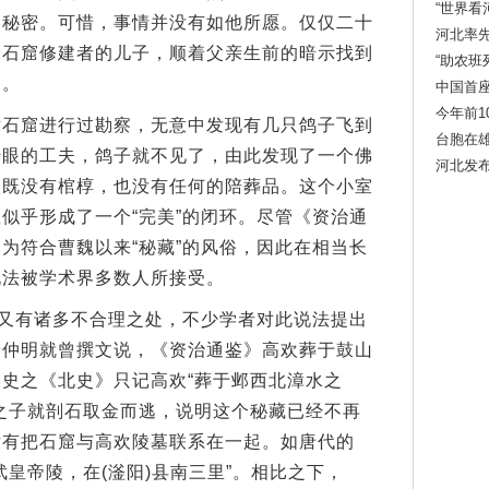
“世界看
的秘密。可惜，事情并没有如他所愿。仅仅二十
河北率先
个石窟修建者的儿子，顺着父亲生前的暗示找到
“助农班
物。
中国首
今年前1
窟进行过勘察，无意中发现有几只鸽子飞到
台胞在雄
转眼的工夫，鸽子就不见了，由此发现了一个佛
河北发
穴既没有棺椁，也没有任何的陪葬品。这个小室
似乎形成了一个“完美”的闭环。尽管《资治通
为符合曹魏以来“秘藏”的风俗，因此在相当长
说法被学术界多数人所接受。
又有诸多不合理之处，不少学者对此说法提出
唐仲明就曾撰文说，《资治通鉴》高欢葬于鼓山
史之《北史》只记高欢“葬于邺西北漳水之
之子就剖石取金而逃，说明这个秘藏已经不再
没有把石窟与高欢陵墓联系在一起。如唐代的
武皇帝陵，在(滏阳)县南三里”。相比之下，