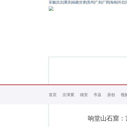
安徽
|
北京
|
重庆
|
福建
|
甘肃
|
贵州
|
广东
|
广西
|
海南
|
河北
|
首页
京津冀
雄安
市县
原创
视
响堂山石窟：