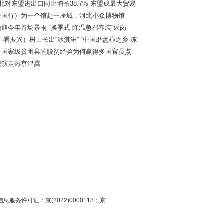
北对东盟进出口同比增长38.7% 东盟成最大贸易
中国行）为一个馆赴一座城，河北小众博物馆
迎今年首场暴雨 “换季式”降温急召春装“返岗”
·看振兴）树上长出“冰淇淋” “中国磨盘柿之乡”冻
业
日国家级贫困县的脱贫经验为何赢得多国官员点
观演走热京津冀
息服务许可证：京(2022)0000118；京