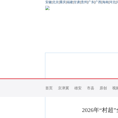
安徽
|
北京
|
重庆
|
福建
|
甘肃
|
贵州
|
广东
|
广西
|
海南
|
河北
|
首页
京津冀
雄安
市县
原创
视
2026年“村