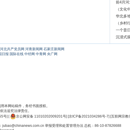
前4月河
伙伴
（文化
频“出圈”
华北多地
（乡村行
出新产
一个昔
赞？
沉浸式
河北共产党员网
河青新闻网
石家庄新闻网
国日报
国际在线
中经网
中青网
央广网
刊用本网站稿件，务经书面授权。
依法追究法律责任。
55号
] [
京公网安备 11010202009201号
] [
京ICP备2021034286号-7
] [
互联网宗教信
ao@chinanews.com.cn
举报受理和处置管理办法
总机：86-10-87826688