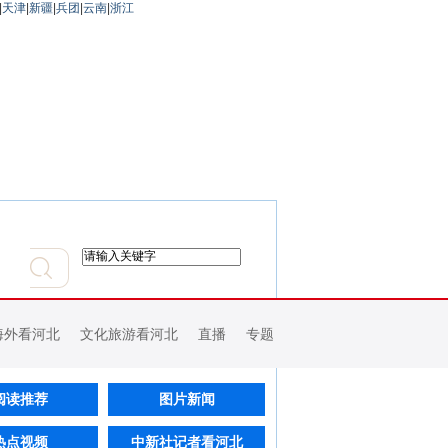
|
天津
|
新疆
|
兵团
|
云南
|
浙江
海外看河北
文化旅游看河北
直播
专题
阅读推荐
图片新闻
热点视频
中新社记者看河北