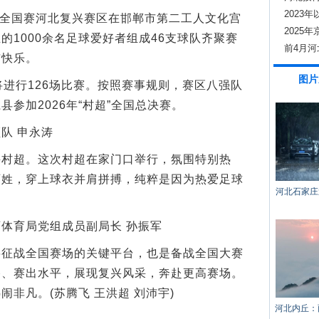
2023
超”全国赛河北复兴赛区在邯郸市第二工人文化宫
800家
2025
的1000余名足球爱好者组成46支球队齐聚赛
20%以
前4月河
与快乐。
伙伴
图片
进行126场比赛。按照赛事规则，赛区八强队
参加2026年“村超”全国总决赛。
队 申永涛
超。这次村超在家门口举行，氛围特别热
百姓，穿上球衣并肩拼搏，纯粹是因为热爱足球
河北石家庄
育局党组成员副局长 孙振军
战全国赛场的关键平台，也是备战全国大赛
格、赛出水平，展现复兴风采，奔赴更高赛场。
非凡。(苏腾飞 王洪超 刘沛宇)
河北内丘：