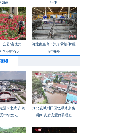
美如画
行中
一公园“变废为
河北秦皇岛：汽车零部件“掘
月季花赠游人
金”海外
视频
走进河北廊坊 沉
河北宽城村民回忆洪水来袭
受中华文化
瞬间 灾后安置稳妥暖心