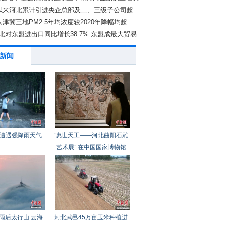
年以来河北累计引进央企总部及二、三级子公司超
年京津冀三地PM2.5年均浓度较2020年降幅均超
上
北对东盟进出口同比增长38.7% 东盟成最大贸易
新闻
遭遇强降雨天气
“惠世天工——河北曲阳石雕
艺术展” 在中国国家博物馆
开幕
雨后太行山 云海
河北武邑45万亩玉米种植进