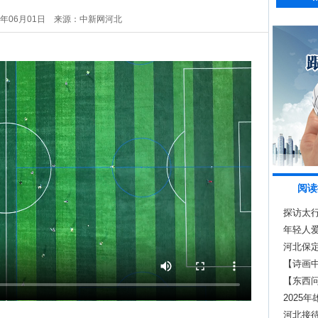
6年06月01日
来源：中新网河北
阅读
探访太行
年轻人爱
疗愈
河北保
【诗画
【东西
打破文
2025
等投入5
河北接