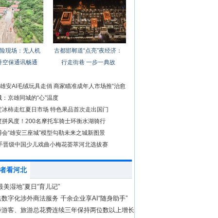
险现场：无人机
古都邯郸道“点亮”夜经济：
升空保通讯畅通
行走街巷 一步一典故
前雄安AI毛绒玩具走俏 商家瞄准成年人市场推“治愈
：京雄同城的“心”温度
定冰柿走红夏日市场 特色果品首次走出国门
度拼风度！200名摩托车骑士环衡水湖骑行
博会“雄安三座城”模型勾勒未来之城新图景
选手晋级中国少儿戏曲小梅花荟萃河北选拔赛
者看河北
最美湿地”夏日“育儿记”
数字化涉外商法服务 千余企业享AI“随身助手”
待游客、旅游总花费连续三年保持两位数以上增长