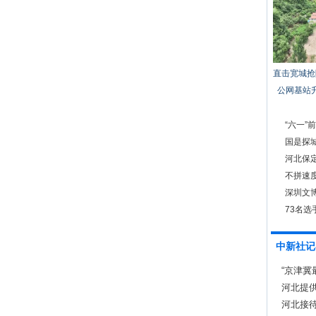
直击宽城抢
公网基站
“六一”
系”玩偶
国是探城
河北保
不拼速
深圳文
73名
中新社记
“京津冀
河北提供
河北接