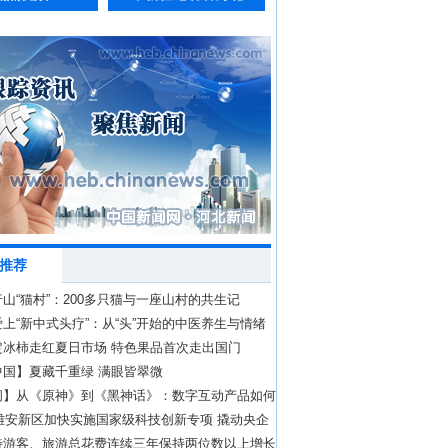
推荐
山“猫村”：200多只猫与一座山村的共生记
上“新中式头疗”：从“头”开始的中医养生与情绪
定冰柿走红夏日市场 特色果品首次走出国门
中国】夏藏千重绿 满眼皆翠微
问】从《原神》到《黑神话》：数字互动产品如何
化壁垒？
年雄安新区加快实施国家级科技创新专项 撬动央企
.2亿元
待游客、旅游总花费连续三年保持两位数以上增长