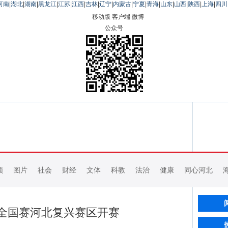
河南
|
湖北
|
湖南
|
黑龙江
|
江苏
|
江西
|
吉林
|
辽宁
|
内蒙古
|
宁夏
|
青海
|
山东
|
山西
|
陕西
|
上海
|
四川
移动版
客户端
微博
公众号
频
图片
社会
财经
文体
科教
法治
健康
同心河北
超”全国赛河北复兴赛区开赛