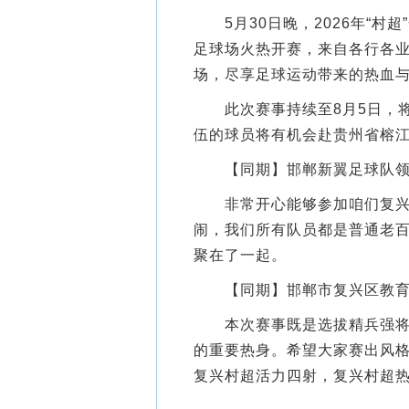
5月30日晚，2026年“村
足球场火热开赛，来自各行各业
场，尽享足球运动带来的热血
此次赛事持续至8月5日，将
伍的球员将有机会赴贵州省榕江县
【同期】邯郸新翼足球队领
非常开心能够参加咱们复兴村
闹，我们所有队员都是普通老
聚在了一起。
【同期】邯郸市复兴区教育体
本次赛事既是选拔精兵强将征
的重要热身。希望大家赛出风
复兴村超活力四射，复兴村超热闹