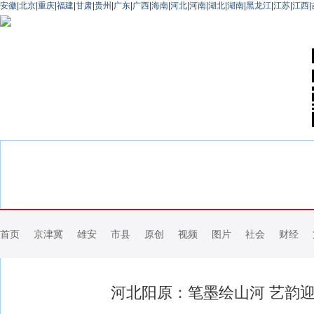
安徽
|
北京
|
重庆
|
福建
|
甘肃
|
贵州
|
广东
|
广西
|
海南
|
河北
|
河南
|
湖北
|
湖南
|
黑龙江
|
江苏
|
江西
|
首页
京津冀
雄安
市县
原创
视频
图片
社会
财经
河北阳原：笔墨绘山河 艺韵