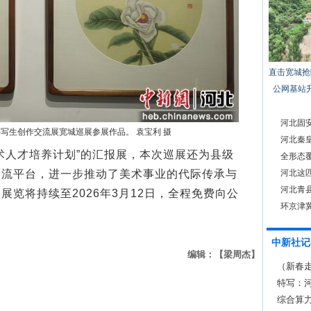
直击宽城抢
公网基站
河北固
)写生创作交流展宽城巡展参展作品。 袁宝利 摄
河北秦
人才培养计划”的汇报展，本次巡展还为县级
全形态
交流平台，进一步推动了美术事业的代际传承与
河北这匹
后
河北青
览将持续至2026年3月12日，全程免费向公
环京津
中新社记
编辑：【梁周杰】
（新春
春消费
特写：河
综合算