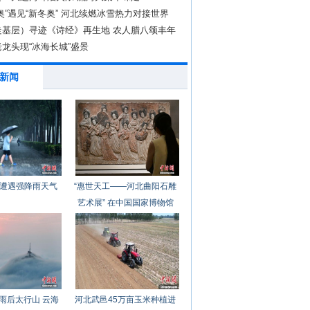
奥”遇见“新冬奥” 河北续燃冰雪热力对接世界
走基层）寻迹《诗经》再生地 农人腊八颂丰年
龙头现“冰海长城”盛景
新闻
遭遇强降雨天气
“惠世天工——河北曲阳石雕
艺术展” 在中国国家博物馆
开幕
雨后太行山 云海
河北武邑45万亩玉米种植进