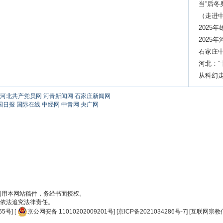
当“后冬
（走进
2025
2025
石家庄中
河北：
群
从科幻走
河北共产党员网
河青新闻网
石家庄新闻网
国日报
国际在线
中经网
中青网
央广网
刊用本网站稿件，务经书面授权。
依法追究法律责任。
55号
] [
京公网安备 11010202009201号
] [
京ICP备2021034286号-7
] [
互联网宗教信