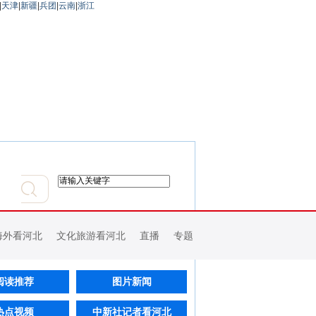
|
天津
|
新疆
|
兵团
|
云南
|
浙江
海外看河北
文化旅游看河北
直播
专题
阅读推荐
图片新闻
热点视频
中新社记者看河北