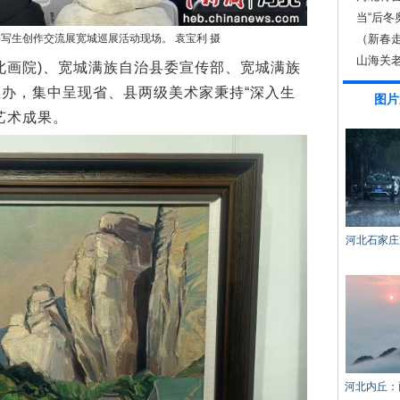
当“后冬
（新春
)写生创作交流展宽城巡展活动现场。 袁宝利 摄
山海关老
画院)、宽城满族自治县委宣传部、宽城满族
办，集中呈现省、县两级美术家秉持“深入生
图片
艺术成果。
河北石家庄
河北内丘：