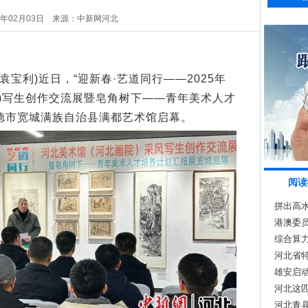
6年02月03日
来源：中新网河北
宝利)近日，“迎新春·艺道同行——2025年
院)写生创作交流展暨皂角树下——青年美术人才
德市宽城满族自治县满都艺术馆启幕。
阅读
拼出高水
港澳委员
道”
综合算
河北省
接会举
雄安启
河北这匹
以后
河北青