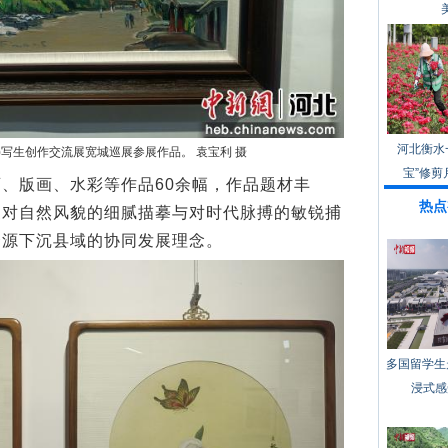
河北衡水
)写生创作交流展宽城巡展参展作品。 袁宝利 摄
宝”修剪
版画、水彩等作品60余幅，作品题材丰
热点
家对自然风貌的细腻描摹与对时代脉搏的敏锐捕
资源下沉县域的协同发展理念。
多国留学生
浸式感