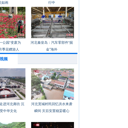
美如画
行中
一公园“变废为
河北秦皇岛：汽车零部件“掘
月季花赠游人
金”海外
视频
走进河北廊坊 沉
河北宽城村民回忆洪水来袭
受中华文化
瞬间 灾后安置稳妥暖心