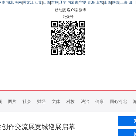
河南
|
湖北
|
湖南
|
黑龙江
|
江苏
|
江西
|
吉林
|
辽宁
|
内蒙古
|
宁夏
|
青海
|
山东
|
山西
|
陕西
|
上海
|
四川
移动版
客户端
微博
公众号
频
图片
社会
财经
文体
科教
法治
健康
同心河北
生创作交流展宽城巡展启幕