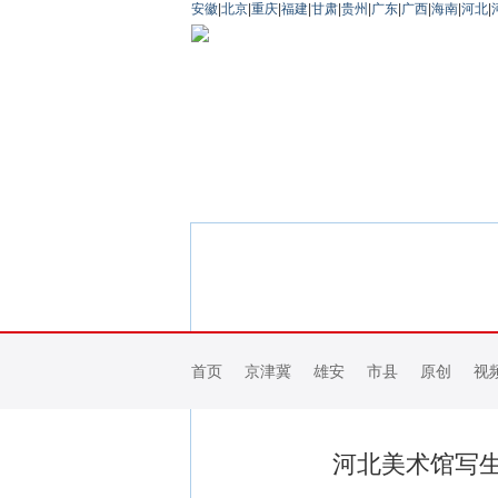
安徽
|
北京
|
重庆
|
福建
|
甘肃
|
贵州
|
广东
|
广西
|
海南
|
河北
|
首页
京津冀
雄安
市县
原创
视
河北美术馆写