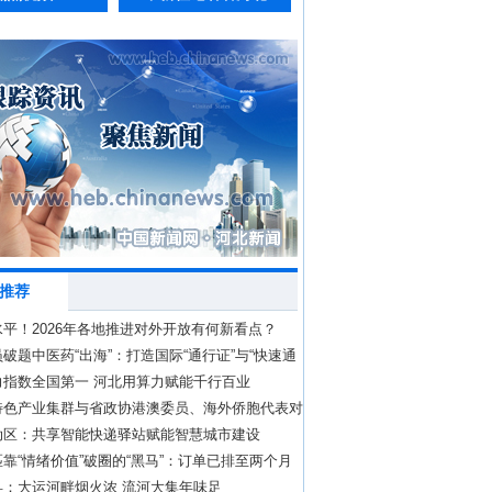
推荐
平！2026年各地推进对外开放有何新看点？
破题中医药“出海”：打造国际“通行证”与“快速通
力指数全国第一 河北用算力赋能千行百业
特色产业集群与省政协港澳委员、海外侨胞代表对
办
动区：共享智能快递驿站赋能智慧城市建设
靠“情绪价值”破圈的“黑马”：订单已排至两个月
县：大运河畔烟火浓 流河大集年味足