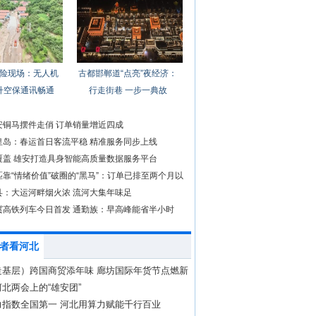
险现场：无人机
古都邯郸道“点亮”夜经济：
升空保通讯畅通
行走街巷 一步一典故
安铜马摆件走俏 订单销量增近四成
皇岛：春运首日客流平稳 精准服务同步上线
覆盖 雄安打造具身智能高质量数据服务平台
靠“情绪价值”破圈的“黑马”：订单已排至两个月以
县：大运河畔烟火浓 流河大集年味足
冀高铁列车今日首发 通勤族：早高峰能省半小时
者看河北
走基层）跨国商贸添年味 廊坊国际年货节点燃新
热潮
北两会上的“雄安团”
力指数全国第一 河北用算力赋能千行百业