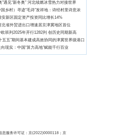
奥”遇见“新冬奥” 河北续燃冰雪热力对接世界
中国乡村）寻迹“毛诗”发祥地：诗经村里诗意浓
年雄安新区固定资产投资同比增长14%
年河北省外贸进出口增速居京津冀地区首位
欧班列2025年开行1282列 创历史同期新高
“十五五”期间基本建成高效协同的津冀世界级港口
向现实：中国“算力高地”赋能千行百业
息服务许可证：京(2022)0000118；京