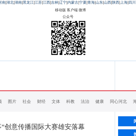
河南
|
湖北
|
湖南
|
黑龙江
|
江苏
|
江西
|
吉林
|
辽宁
|
内蒙古
|
宁夏
|
青海
|
山东
|
山西
|
陕西
|
上海
|
四川
移动版
客户端
微博
公众号
频
图片
社会
财经
文体
科教
法治
健康
同心河北
故事”创意传播国际大赛雄安落幕