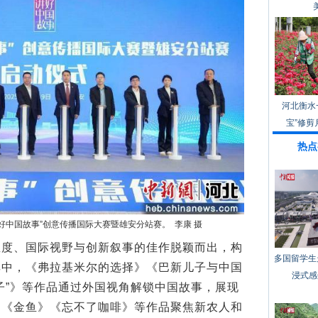
河北衡水
宝”修剪
热点
好中国故事”创意传播国际大赛暨雄安分站赛。 李康 摄
、国际视野与创新叙事的佳作脱颖而出，构
多国留学生
其中，《弗拉基米尔的选择》《巴新儿子与中国
浸式感
子”》等作品通过外国视角解锁中国故事，展现
》《金鱼》《忘不了咖啡》等作品聚焦新农人和