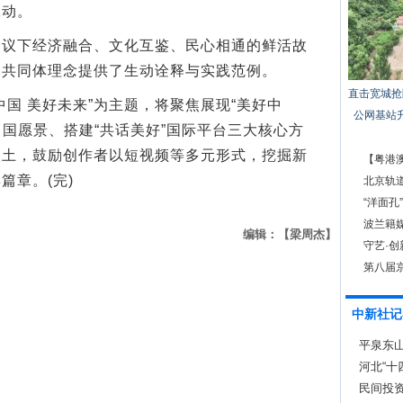
脉动。
下经济融合、文化互鉴、民心相通的鲜活故
运共同体理念提供了生动诠释与实践范例。
直击宽城抢
 美好未来”为主题，将聚焦展现“美好中
公网基站
中国愿景、搭建“共话美好”国际平台三大核心方
沃土，鼓励创作者以短视频等多元形式，挖掘新
【粤港
篇章。(完)
北京轨
“洋面孔
波兰籍
编辑：【梁周杰】
守艺·
第八届
中新社记
平泉东
河北“十
民间投资