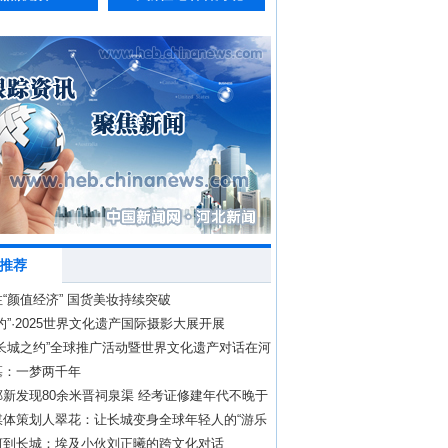
推荐
“颜值经济” 国货美妆持续突破
约”·2025世界文化遗产国际摄影大展开展
“长城之约”全球推广活动暨世界文化遗产对话在河
启幕
墓：一梦两千年
新发现80余米晋祠泉渠 经考证修建年代不晚于
媒体策划人翠花：让长城变身全球年轻人的“游乐
河到长城：埃及小伙刘正曦的跨文化对话