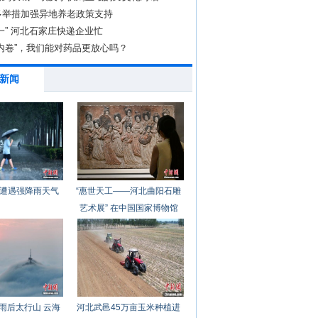
多举措加强异地养老政策支持
一” 河北石家庄快递企业忙
内卷”，我们能对药品更放心吗？
新闻
遭遇强降雨天气
“惠世天工——河北曲阳石雕
艺术展” 在中国国家博物馆
开幕
雨后太行山 云海
河北武邑45万亩玉米种植进