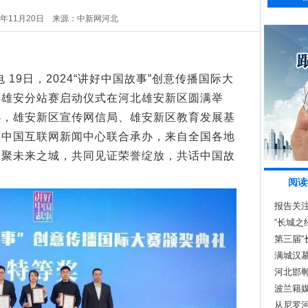
5年11月20日
来源：中新网河北
19日，2024“讲好中国故事”创意传播国际大
和雄安分站赛启动仪式在河北雄安新区圆满举
办，雄安新区宣传网信局、雄安新区教育发展基
、中国互联网新闻中心联合承办，来自全国各地
齐聚未来之城，共同见证荣誉绽放，共话中国故
阅读
报告关注
“长城之
第三届
北涞源
满城汉
河北邯郸
明代
波兰籍
场”
从尼罗