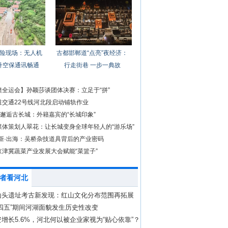
险现场：无人机
古都邯郸道“点亮”夜经济：
升空保通讯畅通
行走街巷 一步一典故
澳全运会】孙颖莎谈团体决赛：立足于“拼”
道交通22号线河北段启动铺轨作业
”邂逅古长城：外籍嘉宾的“长城印象”
媒体策划人翠花：让长城变身全球年轻人的“游乐场”
创新·出海：吴桥杂技道具背后的产业密码
京津冀蔬菜产业发展大会赋能“菜篮子”
者看河北
山头遗址考古新发现：红山文化分布范围再拓展
四五”期间河湖面貌发生历史性改变
增长5.6%，河北何以被企业家视为“贴心依靠”？