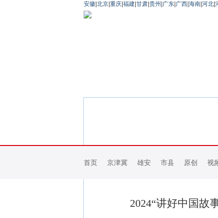
安徽
|
北京
|
重庆
|
福建
|
甘肃
|
贵州
|
广东
|
广西
|
海南
|
河北
|
首页
京津冀
雄安
市县
原创
视
2024“讲好中国