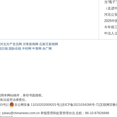
当“嘎子
（走进中
河北公
2025
元
今年前三
中法人士
河北共产党员网
河青新闻网
石家庄新闻网
国日报
国际在线
中经网
中青网
央广网
刊用本网站稿件，务经书面授权。
依法追究法律责任。
55号
] [
京公网安备 11010202009201号
] [
京ICP备2021034286号-7
] [
互联网宗教信
ao@chinanews.com.cn
举报受理和处置管理办法
总机：86-10-87826688