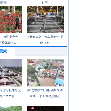
美如画
行中
一公园“变废为
河北秦皇岛：汽车零部件“掘
月季花赠游人
金”海外
视频
走进河北廊坊 沉
河北宽城村民回忆洪水来袭
受中华文化
瞬间 灾后安置稳妥暖心