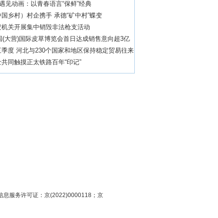
”遇见动画：以青春语言“保鲜”经典
国乡村）村企携手 承德“矿中村”蝶变
安机关开展集中销毁非法枪支活动
中国(大营)国际皮草博览会首日达成销售意向超3亿
季度 河北与230个国家和地区保持稳定贸易往来
共同触摸正太铁路百年“印记”
息服务许可证：京(2022)0000118；京