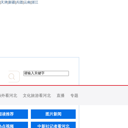
|
天津
|
新疆
|
兵团
|
云南
|
浙江
海外看河北
文化旅游看河北
直播
专题
阅读推荐
图片新闻
热点视频
中新社记者看河北