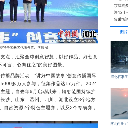
京津冀
迎“双十
集采“反
图片
赛特等奖获奖代表领奖。李康 摄
点，汇聚全球创意智慧，以好作品、好创意
不可言、心向往之”的美好图景。
播品牌活动，“讲好中国故事”创意传播国际
河北石家庄
000多万人参与，征集作品达17万件。2024
”为主题，自去年6月启动以来，辐射范围持续扩
长沙、山东、温州、四川、湖北设立8个地方
”、自然资源2个特色主题赛，以及3个专项赛，
。
河北内丘：