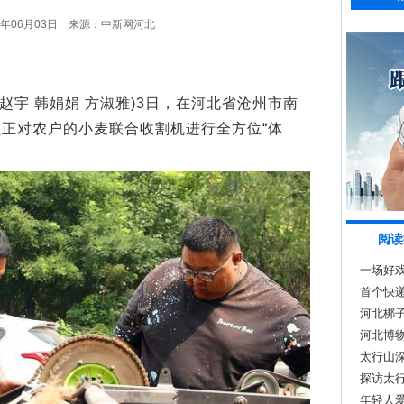
6年06月03日
来源：中新网河北
赵宇 韩娟娟 方淑雅)3日，在河北省沧州市南
正对农户的小麦联合收割机进行全方位“体
阅读
一场好戏
播
首个快
河北梆
河北博物
太行山深
探访太行
年轻人爱