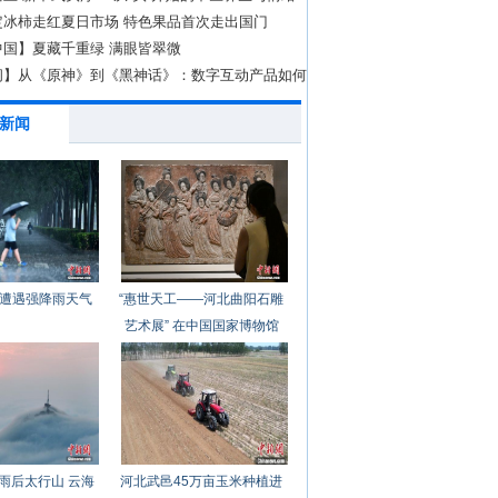
定冰柿走红夏日市场 特色果品首次走出国门
中国】夏藏千重绿 满眼皆翠微
问】从《原神》到《黑神话》：数字互动产品如何
化壁垒？
新闻
遭遇强降雨天气
“惠世天工——河北曲阳石雕
艺术展” 在中国国家博物馆
开幕
雨后太行山 云海
河北武邑45万亩玉米种植进