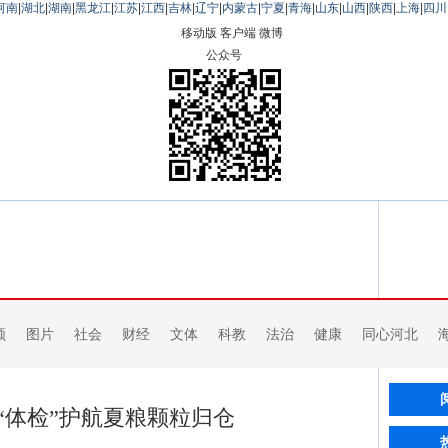
河南
|
湖北
|
湖南
|
黑龙江
|
江苏
|
江西
|
吉林
|
辽宁
|
内蒙古
|
宁夏
|
青海
|
山东
|
山西
|
陕西
|
上海
|
四川
移动版
客户端
微博
公众号
频
图片
社会
财经
文体
科教
法治
健康
同心河北
“体检”护航夏粮颗粒归仓