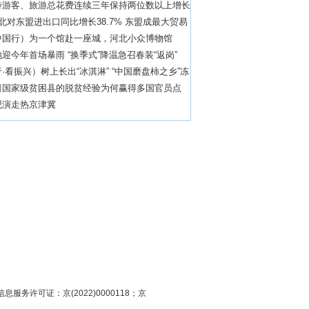
待游客、旅游总花费连续三年保持两位数以上增长
北对东盟进出口同比增长38.7% 东盟成最大贸易
中国行）为一个馆赴一座城，河北小众博物馆
迎今年首场暴雨 “换季式”降温急召春装“返岗”
·看振兴）树上长出“冰淇淋” “中国磨盘柿之乡”冻
业
日国家级贫困县的脱贫经验为何赢得多国官员点
观演走热京津冀
息服务许可证：京(2022)0000118；京