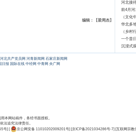
河北接
前4月河
伙伴
（文化
编辑：【梁周杰】
频“出圈”
华北多地
（乡村行
出新产
一个昔
赞？
沉浸式
河北共产党员网
河青新闻网
石家庄新闻网
国日报
国际在线
中经网
中青网
央广网
刊用本网站稿件，务经书面授权。
依法追究法律责任。
55号
] [
京公网安备 11010202009201号
] [
京ICP备2021034286号-7
] [
互联网宗教信