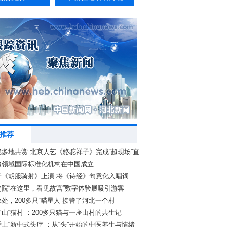
推荐
多地共赏 北京人艺《骆驼祥子》完成“超现场”直
递领域国际标准化机构在中国成立
子《胡服骑射》上演 将《诗经》句意化入唱词
院“在这里，看见故宫”数字体验展吸引游客
处，200多只“喵星人”接管了河北一个村
山“猫村”：200多只猫与一座山村的共生记
上“新中式头疗”：从“头”开始的中医养生与情绪