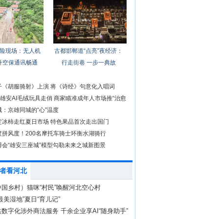
险现场：无人机
古都邯郸道“点亮”夜经济：
升空保通讯畅通
行走街巷 一步一典故
子《胡服骑射》上演 将《诗经》句意化入唱词
前雄安AI毛绒玩具走俏 商家瞄准成年人市场推“治愈
：京雄同城的“心”温度
定冰柿走红夏日市场 特色果品首次走出国门
度拼风度！200名摩托车骑士环衡水湖骑行
博会“雄安三座城”模型勾勒未来之城新图景
者看河北
国乡村）猫咪“村民”唤醒河北空心村
最美湿地”夏日“育儿记”
数字化涉外商法服务 千余企业享AI“随身助手”