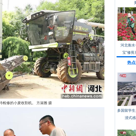
河北衡水
宝”修剪
热点
待检修的小麦收割机。 方淑雅 摄
多国留学生
浸式感