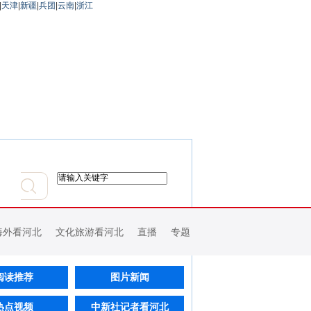
|
天津
|
新疆
|
兵团
|
云南
|
浙江
海外看河北
文化旅游看河北
直播
专题
阅读推荐
图片新闻
热点视频
中新社记者看河北