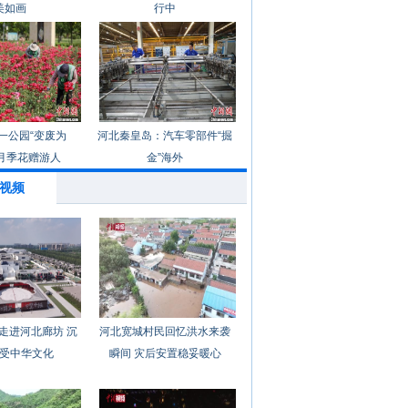
美如画
行中
一公园“变废为
河北秦皇岛：汽车零部件“掘
月季花赠游人
金”海外
视频
走进河北廊坊 沉
河北宽城村民回忆洪水来袭
受中华文化
瞬间 灾后安置稳妥暖心