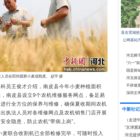
直击宽城抢
公网基站
河北梆
“六一”
系”玩偶
国是探城
人员在田间观察小麦成熟度。 赵宇 摄
河北保
不拼速
员王俊才介绍，南皮县今年小麦种植面积
深圳文
归仓，南皮县设立9个农机维修服务网点，备足易
机进行全方位的保养与维修，确保夏收期间农机
中新社记
派出执法人员对各维修网点及农机销售门店开展
（走进中
安全隐患，防止农机“带病上岗”。
“京津冀
小麦联合收割机已全部检修完毕，可随时投入
河北提供