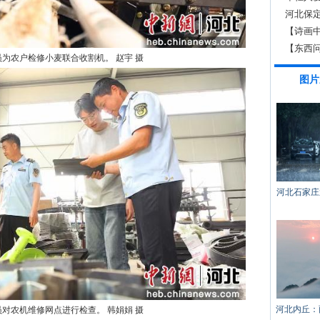
疗愈
河北保
【诗画
【东西
为农户检修小麦联合收割机。 赵宇 摄
打破文
图片
河北石家庄
河北内丘：
对农机维修网点进行检查。 韩娟娟 摄