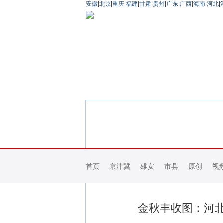
安徽
|
北京
|
重庆
|
福建
|
甘肃
|
贵州
|
广东
|
广西
|
海南
|
河北
|
首页
京津冀
雄安
市县
原创
视
金秋丰收图：河北