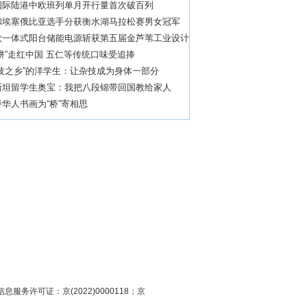
国际陆港中欧班列单月开行量首次破百列
和埃塞俄比亚选手分获衡水湖马拉松赛男女冠军
款一体式阳台储能电源斩获第五届金芦苇工业设计
奖”
饼”走红中国 五仁等传统口味受追捧
技之乡”的洋学生：让杂技成为身体一部分
斯坦留学生奥宝：我把八段锦带回国教给家人
华人书画为“桥”寄相思
息服务许可证：京(2022)0000118；京