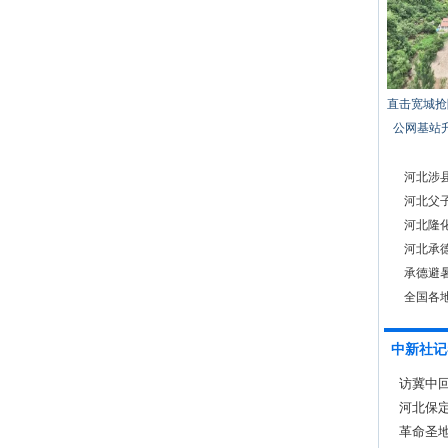
直击宽城抢
公网基站
河北涉
河北父
河北隆
河北承
承德避
全国各
中新社记
访冀中回
承诺的“
河北保
革命圣