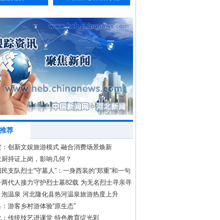
推荐
定：创新文娱旅游模式 融合消费场景焕新
大厨持证上岗，影响几何？
民支队烈士“守墓人”：一身西装的“郑重”和一句
坚守”
两代人接力守护烈士墓82载 为无名烈士寻亲寻
、泡温泉 河北隆化县热河温泉旅游热度上升
：游客乡村游体验“原生态”
化：传统技艺进课堂 特色教育绽光彩