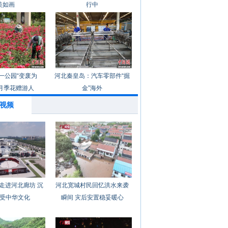
美如画
行中
一公园“变废为
河北秦皇岛：汽车零部件“掘
月季花赠游人
金”海外
视频
走进河北廊坊 沉
河北宽城村民回忆洪水来袭
受中华文化
瞬间 灾后安置稳妥暖心