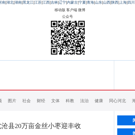
河南
|
湖北
|
湖南
|
黑龙江
|
江苏
|
江西
|
吉林
|
辽宁
|
内蒙古
|
宁夏
|
青海
|
山东
|
山西
|
陕西
|
上海
|
四川
移动版
客户端
微博
公众号
频
图片
社会
财经
文体
科教
法治
健康
同心河北
沧县20万亩金丝小枣迎丰收