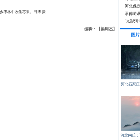
河北保
川乡枣林中收集枣果。田博 摄
承德避
“光影河
编辑：【梁周杰】
图片
河北石家庄
河北内丘：