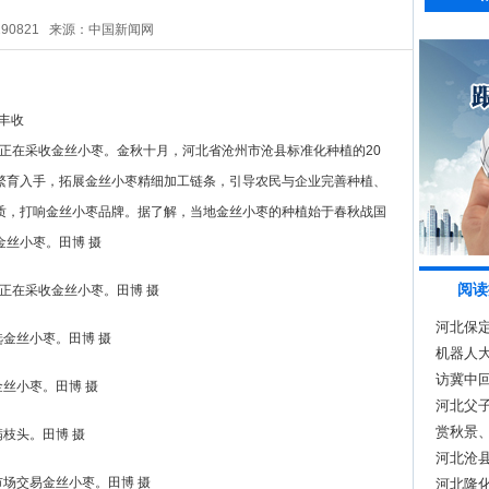
290821
来源：中国新闻网
农民正在采收金丝小枣。金秋十月，河北省沧州市沧县标准化种植的20
繁育入手，拓展金丝小枣精细加工链条，引导农民与企业完善种植、
质，打响金丝小枣品牌。据了解，当地金丝小枣的种植始于春秋战国
丝小枣。田博 摄
阅读
民正在采收金丝小枣。田博 摄
河北保
选金丝小枣。田博 摄
机器人
访冀中回
金丝小枣。田博 摄
承诺的“
河北父子
根
赏秋景
满枝头。田博 摄
河北沧县
市场交易金丝小枣。田博 摄
河北隆