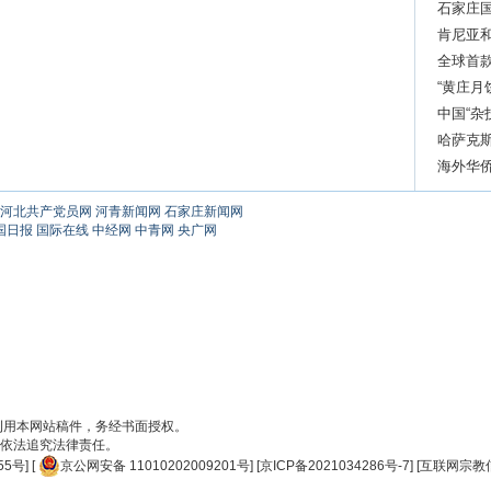
石家庄
肯尼亚
全球首
奖“至尊
“黄庄月
中国“杂
哈萨克
海外华侨
河北共产党员网
河青新闻网
石家庄新闻网
国日报
国际在线
中经网
中青网
央广网
刊用本网站稿件，务经书面授权。
依法追究法律责任。
55号
] [
京公网安备 11010202009201号
] [
京ICP备2021034286号-7
] [
互联网宗教信