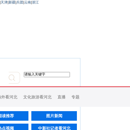
|
天津
|
新疆
|
兵团
|
云南
|
浙江
海外看河北
文化旅游看河北
直播
专题
阅读推荐
图片新闻
热点视频
中新社记者看河北