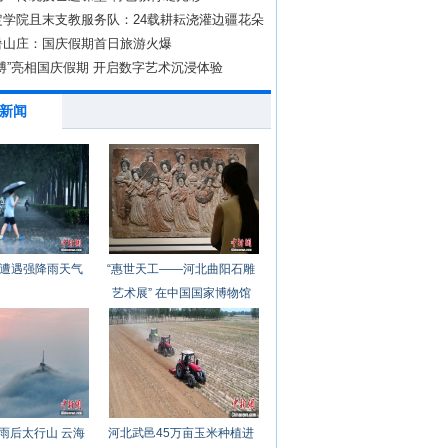
定学院且末支教服务队：24载耕耘浇灌边疆花朵
暑山庄：国庆假期首日旅游火爆
博”亮相国庆假期 开启数字艺术沉浸体验
新闻
遭遇强降雨天气
“惠世天工——河北曲阳石雕
艺术展” 在中国国家博物馆
开幕
雨后太行山 云海
河北武邑45万亩玉米种植进