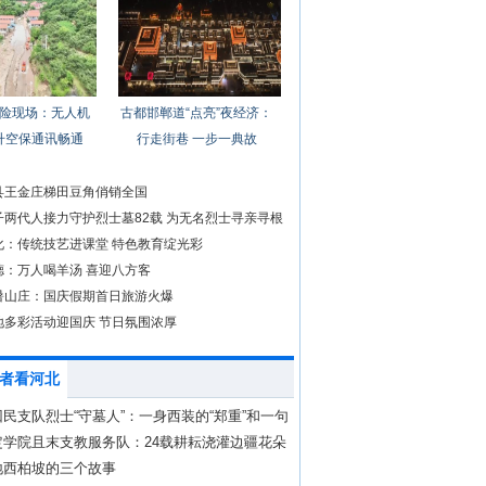
险现场：无人机
古都邯郸道“点亮”夜经济：
升空保通讯畅通
行走街巷 一步一典故
县王金庄梯田豆角俏销全国
子两代人接力守护烈士墓82载 为无名烈士寻亲寻根
化：传统技艺进课堂 特色教育绽光彩
德：万人喝羊汤 喜迎八方客
暑山庄：国庆假期首日旅游火爆
地多彩活动迎国庆 节日氛围浓厚
者看河北
民支队烈士“守墓人”：一身西装的“郑重”和一句
坚守”
定学院且末支教服务队：24载耕耘浇灌边疆花朵
地西柏坡的三个故事