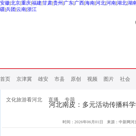
安徽
|
北京
|
重庆
|
福建
|
甘肃
|
贵州
|
广东
|
广西
|
海南
|
河北
|
河南
|
湖北
|
湖
疆
|
兵团
|
云南
|
浙江
首页
京津冀
雄安
市县
原创
视频
图片
社会
文化旅游看河北
直播
专题
河北南皮：多元活动传播科学
时间：2026年06月01日
来源：中新网河