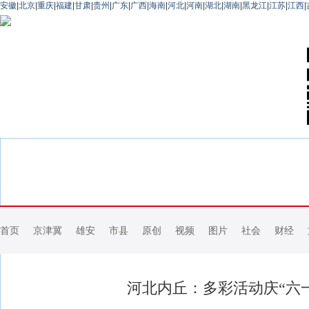
安徽
|
北京
|
重庆
|
福建
|
甘肃
|
贵州
|
广东
|
广西
|
海南
|
河北
|
河南
|
湖北
|
湖南
|
黑龙江
|
江苏
|
江西
|
首页
京津冀
雄安
市县
原创
视频
图片
社会
财经
河北内丘：多彩活动庆“六一