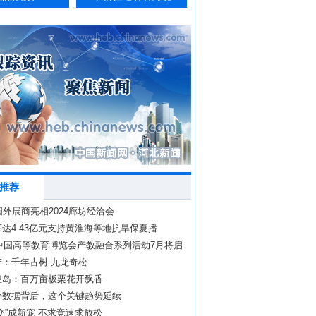
推荐
国外展商亮相2024廊坊经洽会
达4.43亿元支持黄淮海等地抗旱保夏播
年中国高等教育博览会产教融合系列活动7月将启
宁：千年古树 九龙奇松
皇岛：百万亩板栗花开飘香
价数据背后，这个关键趋势延续
交”成新宠 不求竞速求放松