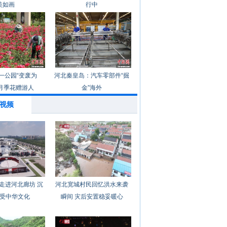
美如画
行中
一公园“变废为
河北秦皇岛：汽车零部件“掘
月季花赠游人
金”海外
视频
走进河北廊坊 沉
河北宽城村民回忆洪水来袭
受中华文化
瞬间 灾后安置稳妥暖心