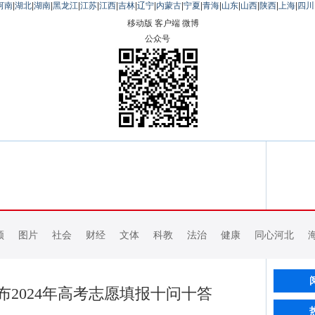
河南
|
湖北
|
湖南
|
黑龙江
|
江苏
|
江西
|
吉林
|
辽宁
|
内蒙古
|
宁夏
|
青海
|
山东
|
山西
|
陕西
|
上海
|
四川
移动版
客户端
微博
公众号
频
图片
社会
财经
文体
科教
法治
健康
同心河北
2024年高考志愿填报十问十答