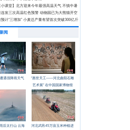
庄小课堂】北方迎来今年最强高温天气 不慎中暑
救？
日连发三次高温红色预警 动物园已为大熊猫开空
预计“三增加” 小麦总产量有望首次突破300亿斤
新闻
遭遇强降雨天气
“惠世天工——河北曲阳石雕
艺术展” 在中国国家博物馆
开幕
雨后太行山 云海
河北武邑45万亩玉米种植进