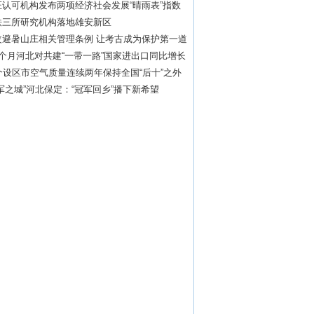
证认可机构发布两项经济社会发展“晴雨表”指数
铁三所研究机构落地雄安新区
改避暑山庄相关管理条例 让考古成为保护第一道
个月河北对共建“一带一路”国家进出口同比增长
个设区市空气质量连续两年保持全国“后十”之外
军之城”河北保定：“冠军回乡”播下新希望