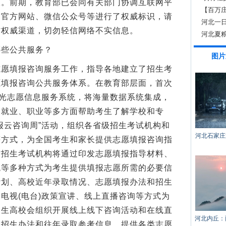
报。前期，教育部已会同有关部门协调互联网平
【百万
的官方网站、微信公众号等进行了权威标识，请
如何急
河北一
方权威渠道，切勿轻信网络不实信息。
调
河北夏粮
些公共服务？
图片
填报咨询服务工作，指导各地建立了招生考
愿填报咨询公共服务体系。在教育部层面，首次
阳光志愿信息服务系统，将海量数据系统集成，
、就业、职业等多方面帮助考生了解学校和专
报云咨询周”活动，组织各省级招生考试机构和
河北石家庄
等方式，为全国考生和家长提供志愿填报咨询指
方招生考试机构将通过印发志愿填报指导材料、
统等多种方式为考生提供填报志愿所需的必要信
计划、高校近年录取情况、志愿填报办法和招生
电视(电台)政策宣讲、线上直播咨询等方式为
招生高校会组织开展线上线下咨询活动和在线直
河北内丘：
、招生办法和往年录取参考信息，提供各类志愿