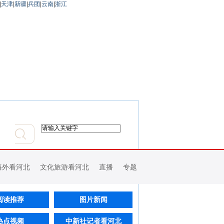
|
天津
|
新疆
|
兵团
|
云南
|
浙江
海外看河北
文化旅游看河北
直播
专题
阅读推荐
图片新闻
热点视频
中新社记者看河北