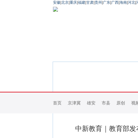
安徽
|
北京
|
重庆
|
福建
|
甘肃
|
贵州
|
广东
|
广西
|
海南
|
河北
|
首页
京津冀
雄安
市县
原创
视
中新教育｜教育部发布