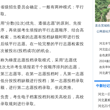
级招生委员会确定，一般有两种模式：平行
录取。
分数(位次)优先、遵循志愿”的原则。先按
直击宽城抢
排序，再依据考生填报的平行志愿顺序、结合高
公网基站
行检索，当检索的志愿有投档缺额时即进行投
的后续平行志愿。在一轮完整的平行志愿检索投
河北丰
河北盐
次被投出(投档成功)的机会。
金色麦田
为梯度志愿投档录取模式，采用“志愿优
202
批次允许考生填报若干个按顺序排列的志愿，
改良率
河北肃
、第三志愿等。在第一志愿投档时，凡第一志愿
到低分按投档缺额进行投档；第一志愿投档录取
中新社记
缺额，进行第二志愿投档录取。依此类推。
河北一
责，考生电子档案投档到相关高校后，高校
调
河北夏粮
的录取规则进行录取。
河北21