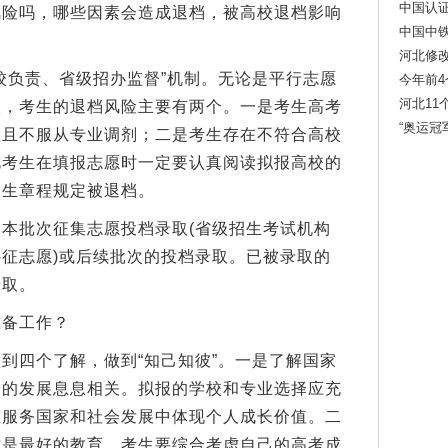
中国认
吗，哪些因素会造成退档，被高校退档影响
中国中
河北修
负责、省级招办监督”机制。无论是平行志愿
防线
今年前4
10.8%
河北11
取，考生的退档风险主要有两个。一是考生高考
“奥运冠
数且不服从专业调剂；二是考生存在不符合高校
此考生在填报志愿时一定要认真阅读拟报高校的
招生章程规定被退档。
批次征集志愿投档录取(省级招生考试机构
征志愿)或后续批次的投档录取。已被录取的
录取。
备工作？
四个了解，做到“知己知彼”。一是了解国家
会的发展息息相关。拟报的学校和专业选择应充
在服务国家和社会发展中体现个人成长价值。二
才是最好的教育。考生要综合考虑自己的高考成