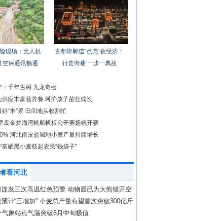
险现场：无人机
古都邯郸道“点亮”夜经济：
升空保通讯畅通
行走街巷 一步一典故
宁：千年古树 九龙奇松
山供应丰富营养餐 呵护孩子茁壮成长
好“丰”景 田间地头收割忙
4秦皇岛金梦海湾帆船帆板公开赛扬帆开赛
90% 河北南皮盐碱地小麦产量持续增长
宁富硒黑小麦鼓起农民“钱袋子”
者看河北
日连发三次高温红色预警 动物园已为大熊猫开空
预计“三增加” 小麦总产量有望首次突破300亿斤
个气象站点气温突破6月中旬极值