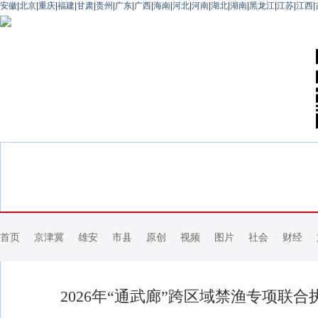
安徽
|
北京
|
重庆
|
福建
|
甘肃
|
贵州
|
广东
|
广西
|
海南
|
河北
|
河南
|
湖北
|
湖南
|
黑龙江
|
江苏
|
江西
|
首页
京津冀
雄安
市县
原创
视频
图片
社会
财经
2026年“通武廊”跨区域禁渔专项联