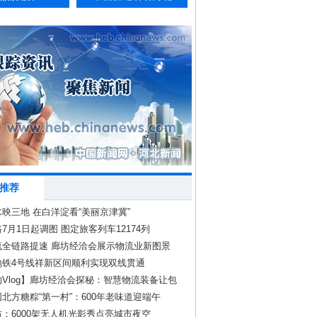
推荐
映三地 在白洋淀看“美丽京津冀”
7月1日起调图 图定旅客列车12174列
流全链路提速 廊坊经洽会展示物流业新图景
地铁4号线祥新区间顺利实现双线贯通
Vlog】廊坊经洽会探秘：智慧物流装备让包
来”
北方糖粽“第一村”：600年老味道迎端午
：6000架无人机光影秀点亮城市夜空