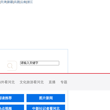
|
天津
|
新疆
|
兵团
|
云南
|
浙江
海外看河北
文化旅游看河北
直播
专题
阅读推荐
图片新闻
热点视频
中新社记者看河北