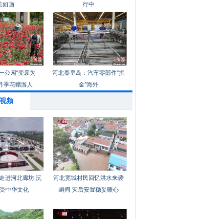
美如画
行中
一公园“变废为
河北秦皇岛：汽车零部件“掘
月季花赠游人
金”海外
视频
走进河北廊坊 沉
河北宽城村民回忆洪水来袭
受中华文化
瞬间 灾后安置稳妥暖心