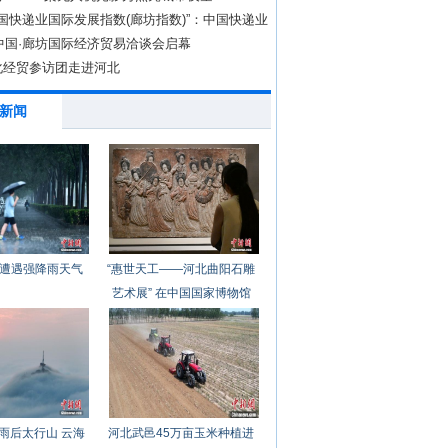
6中国快递业国际发展指数(廊坊指数)”：中国快递业
质
年中国·廊坊国际经济贸易洽谈会启幕
化经贸参访团走进河北
新闻
遭遇强降雨天气
“惠世天工——河北曲阳石雕
艺术展” 在中国国家博物馆
开幕
雨后太行山 云海
河北武邑45万亩玉米种植进