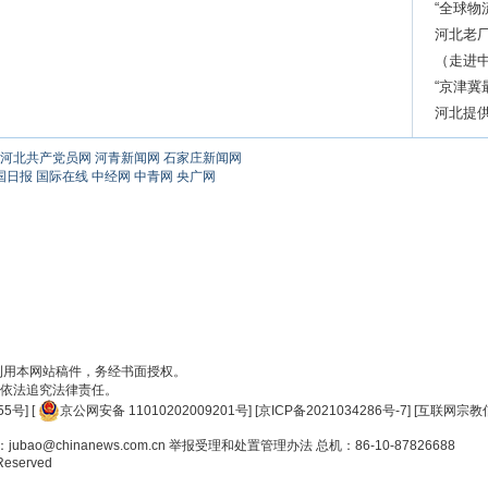
“全球物
河北老厂
（走进中
“京津冀
河北提供
河北共产党员网
河青新闻网
石家庄新闻网
国日报
国际在线
中经网
中青网
央广网
刊用本网站稿件，务经书面授权。
依法追究法律责任。
55号
] [
京公网安备 11010202009201号
] [
京ICP备2021034286号-7
] [
互联网宗教信
ao@chinanews.com.cn
举报受理和处置管理办法
总机：86-10-87826688
 Reserved