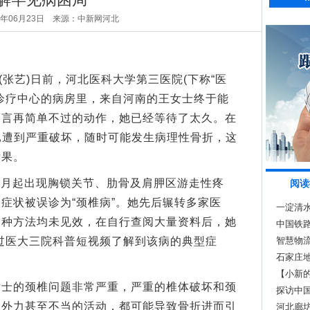
6年06月23日
来源：中新网河北
张艺)日前，河北医科大学第三医院(下称“医
学科诊疗中心的病房里，来自河南的王女士终于能
而言再简单不过的动作，她已经等待了太久。在
体已遭到严重破坏，随时可能发生病理性骨折，这
后果。
8月起出现胸锁关节、肋骨及肩胛区游走性疼
阅读
症状被误诊为“颈椎病”。她先后辗转多家医
一淀清水
多种方法均未见效，在自行查阅大量资料后，她
中国铁路
通过医大三院科普短视频了解到该病的典型症
智慧物
石家庄
【小新的
的颈椎问题非常严重，严重的椎体破坏和颈
裹“跑起
探访中国
的外力甚至不当的活动，都可能导致骨折进而引
河北廊坊