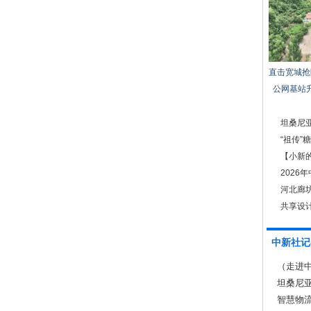
直击宽城抢
公网基站
坦桑尼
“祖传”
【小新的
起来”
2026
河北廊坊
共享设
中新社记
（走进中
坦桑尼亚
智慧物