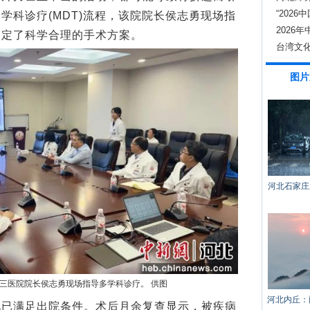
“202
学科诊疗(MDT)流程，该院院长侯志勇现场指
稳中提
2026
制定了科学合理的手术方案。
台湾文
图片
河北石家庄
三医院院长侯志勇现场指导多学科诊疗。 供图
河北内丘：
满足出院条件。术后月余复查显示，被疾病