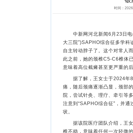
时间：202
中新网河北新闻6月23日电(
大三院”)SAPHO综合征多
自主转动脖子了。这个对常人
此之前，她的颈椎C5-C6椎
意味着高位截瘫甚至更严重的
据了解，王女士于2024年
痛，随后颈痛逐渐凸显，颈部的
院，尝试针灸、理疗、牵引等
注意到“SAPHO综合征”，并
状。
据该院医疗团队介绍，王女士
椎不稳，意味着任何一次轻微