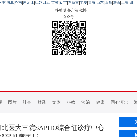
河南
|
湖北
|
湖南
|
黑龙江
|
江苏
|
江西
|
吉林
|
辽宁
|
内蒙古
|
宁夏
|
青海
|
山东
|
山西
|
陕西
|
上海
|
四川
移动版
客户端
微博
公众号
频
图片
社会
财经
文体
科教
法治
健康
同心河北
北医大三院SAPHO综合征诊疗中心
解罕见病困局