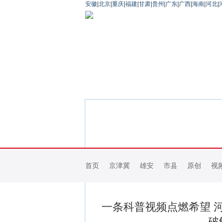
安徽
|
北京
|
重庆
|
福建
|
甘肃
|
贵州
|
广东
|
广西
|
海南
|
河北
|
首页
京津冀
雄安
市县
原创
视
一条科普视频点燃希望 河
破