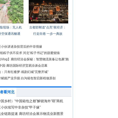
险现场：无人机
古都邯郸道“点亮”夜经济：
升空保通讯畅通
行走街巷 一步一典故
亚小伙讲述杂技背后的中非情缘
糖馅粽子供不应求 河北“粽子书记”的甜蜜烦恼
Vlog】廊坊经洽会探秘：智慧物流装备让包裹“跑
年中国·廊坊国际经济贸易洽谈会启幕
：只有红楼梦·戏剧幻城“完整开城”
计赋能产业升级 白沟箱包智启新程做原创
者看河北
国乡村）“中国箱包之都”解锁海外“萌”商机
小伙续写中非杂技“甲子缘”
流全链路提速 廊坊经洽会展示物流业新图景