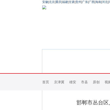
安徽
|
北京
|
重庆
|
福建
|
甘肃
|
贵州
|
广东
|
广西
|
海南
|
河北
|
首页
京津冀
雄安
市县
原创
视
邯郸市丛台区