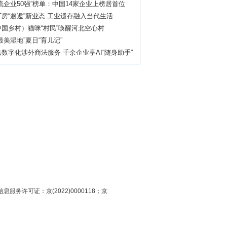
流企业50强”榜单：中国14家企业上榜居首位
房“邂逅”新业态 工业遗存融入当代生活
国乡村）猫咪“村民”唤醒河北空心村
最美湿地”夏日“育儿记”
数字化涉外商法服务 千余企业享AI“随身助手”
息服务许可证：京(2022)0000118；京