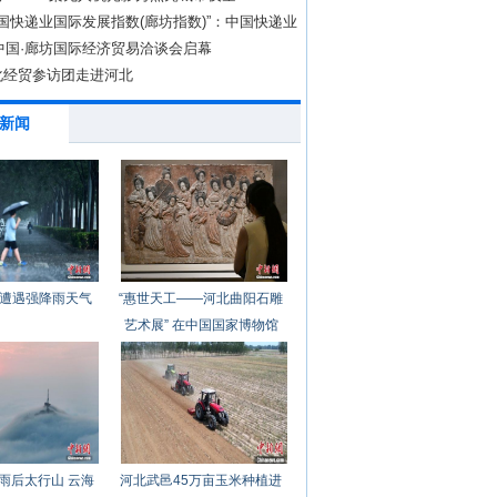
6中国快递业国际发展指数(廊坊指数)”：中国快递业
质
年中国·廊坊国际经济贸易洽谈会启幕
化经贸参访团走进河北
新闻
遭遇强降雨天气
“惠世天工——河北曲阳石雕
艺术展” 在中国国家博物馆
开幕
雨后太行山 云海
河北武邑45万亩玉米种植进