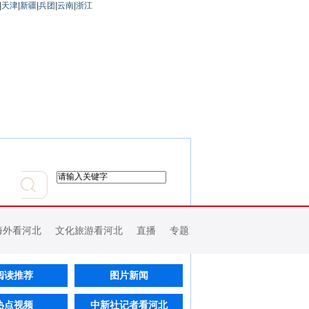
|
天津
|
新疆
|
兵团
|
云南
|
浙江
海外看河北
文化旅游看河北
直播
专题
阅读推荐
图片新闻
热点视频
中新社记者看河北