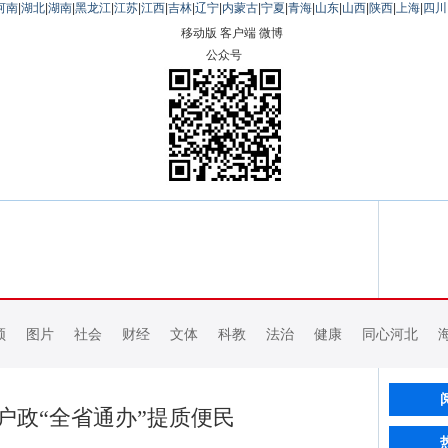
河南
|
湖北
|
湖南
|
黑龙江
|
江苏
|
江西
|
吉林
|
辽宁
|
内蒙古
|
宁夏
|
青海
|
山东
|
山西
|
陕西
|
上海
|
四川
移动版
客户端
微博
公众号
频
图片
社会
财经
文体
科教
法治
健康
同心河北
户政“全省通办”提质便民