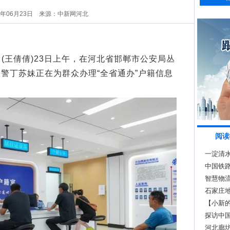
6年06月23日
来源：中新网河北
(王倩倩)23日上午，在河北省邯郸市公安局丛
警丁苏妹正在为群众办理“全省通办”户籍信息
阅读
一淀清水
中国铁路
智慧物
石家庄
【小新的
裹“跑起
探访中国
河北廊坊