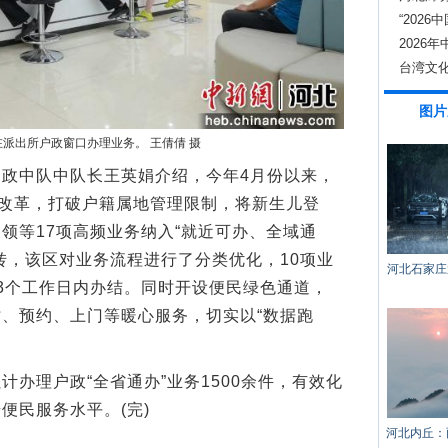
“202
稳中提
2026
台湾文
图片
派出所户政窗口办理业务。 王倩倩 摄
中队中队长王英娟介绍，今年4月份以来，
”改革，打破户籍属地管理限制，将新生儿登
领等17项高频业务纳入“就近可办、全域通
转，该区对业务流程进行了分类优化，10项业
河北石家庄
3个工作日内办结。同时开设便民绿色通道，
、预约、上门等暖心服务，切实以“数据跑
理户政“全省通办”业务1500余件，有效化
便民服务水平。(完)
河北内丘：