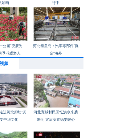
美如画
行中
一公园“变废为
河北秦皇岛：汽车零部件“掘
月季花赠游人
金”海外
视频
走进河北廊坊 沉
河北宽城村民回忆洪水来袭
受中华文化
瞬间 灾后安置稳妥暖心