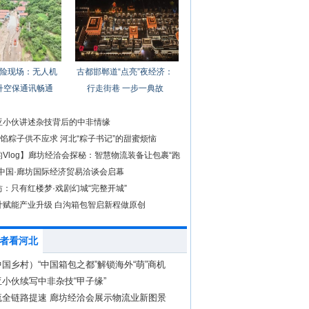
险现场：无人机
古都邯郸道“点亮”夜经济：
升空保通讯畅通
行走街巷 一步一典故
亚小伙讲述杂技背后的中非情缘
糖馅粽子供不应求 河北“粽子书记”的甜蜜烦恼
Vlog】廊坊经洽会探秘：智慧物流装备让包裹“跑
年中国·廊坊国际经济贸易洽谈会启幕
：只有红楼梦·戏剧幻城“完整开城”
计赋能产业升级 白沟箱包智启新程做原创
者看河北
国乡村）“中国箱包之都”解锁海外“萌”商机
小伙续写中非杂技“甲子缘”
流全链路提速 廊坊经洽会展示物流业新图景