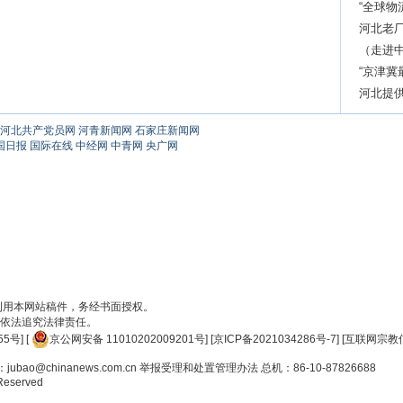
“全球物
河北老厂
（走进中
“京津冀
河北提供
河北共产党员网
河青新闻网
石家庄新闻网
国日报
国际在线
中经网
中青网
央广网
刊用本网站稿件，务经书面授权。
依法追究法律责任。
55号
] [
京公网安备 11010202009201号
] [
京ICP备2021034286号-7
] [
互联网宗教信
ao@chinanews.com.cn
举报受理和处置管理办法
总机：86-10-87826688
 Reserved