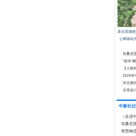
直击宽城抢
公网基站
坦桑尼
“祖传”
【小新的
起来”
2026
河北廊坊
共享设
中新社记
（走进中
坦桑尼亚
智慧物