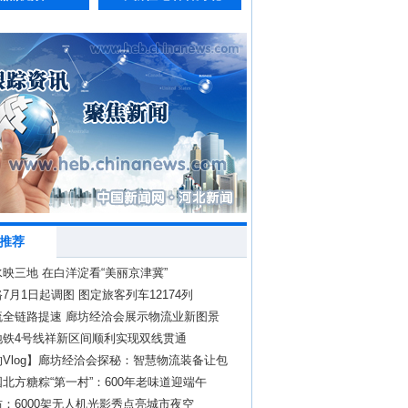
推荐
映三地 在白洋淀看“美丽京津冀”
7月1日起调图 图定旅客列车12174列
流全链路提速 廊坊经洽会展示物流业新图景
地铁4号线祥新区间顺利实现双线贯通
Vlog】廊坊经洽会探秘：智慧物流装备让包
来”
北方糖粽“第一村”：600年老味道迎端午
：6000架无人机光影秀点亮城市夜空