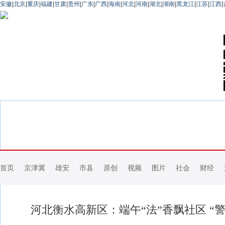
安徽
|
北京
|
重庆
|
福建
|
甘肃
|
贵州
|
广东
|
广西
|
海南
|
河北
|
河南
|
湖北
|
湖南
|
黑龙江
|
江苏
|
江西
|
首页
京津冀
雄安
市县
原创
视频
图片
社会
财经
河北衡水高新区：端午“法”香飘社区 “