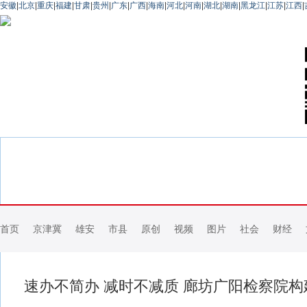
安徽
|
北京
|
重庆
|
福建
|
甘肃
|
贵州
|
广东
|
广西
|
海南
|
河北
|
河南
|
湖北
|
湖南
|
黑龙江
|
江苏
|
江西
|
首页
京津冀
雄安
市县
原创
视频
图片
社会
财经
速办不简办 减时不减质 廊坊广阳检察院构