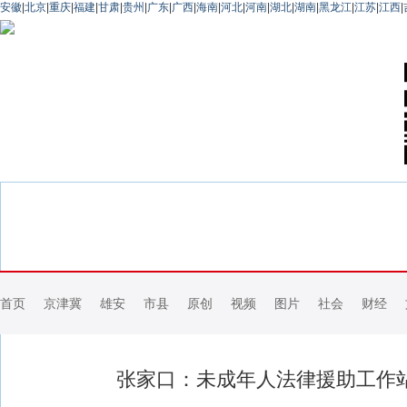
安徽
|
北京
|
重庆
|
福建
|
甘肃
|
贵州
|
广东
|
广西
|
海南
|
河北
|
河南
|
湖北
|
湖南
|
黑龙江
|
江苏
|
江西
|
首页
京津冀
雄安
市县
原创
视频
图片
社会
财经
张家口：未成年人法律援助工作