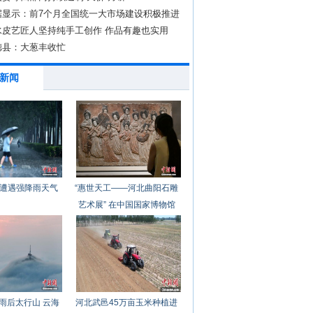
据显示：前7个月全国统一大市场建设积极推进
水皮艺匠人坚持纯手工创作 作品有趣也实用
德县：大葱丰收忙
新闻
遭遇强降雨天气
“惠世天工——河北曲阳石雕
艺术展” 在中国国家博物馆
开幕
雨后太行山 云海
河北武邑45万亩玉米种植进