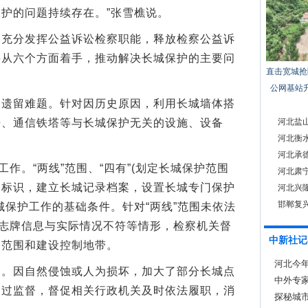
护的问题持续存在。”张雪樵说。
分发挥公益诉讼检察职能，释放检察公益诉
要从六个方面着手，推动解决长城保护的主要问
直击宽城抢
公网基站
留难题。针对因历史原因，利用长城墙体搭
杆、通信铁塔等与长城保护无关的设施、设备
河北盐
河北衡
。
河北承
作。“两线”范围、“四有”(划定长城保护范围
河北肃宁
护标识，建立长城记录档案，设置长城专门保护
河北兴隆
邯郸复
城保护工作的基础条件。针对“两线”范围未依法
标志牌信息与实际情况不符等情形，检察机关督
中新社记
护范围和建设控制地带。
河北今
因自然侵蚀或人为损坏，加大了部分长城点
中外专家
通过监督，督促相关行政机关及时依法履职，消
探秘城