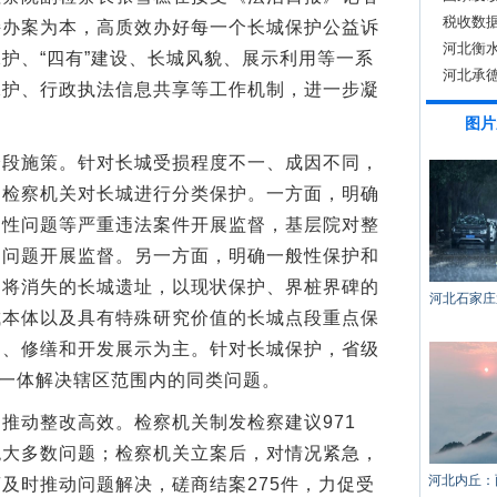
税收数
持办案为本，高质效办好每一个长城保护公益诉
河北衡
护、“四有”建设、长城风貌、展示利用等一系
河北承
保护、行政执法信息共享等工作机制，进一步凝
。
图片
施策。针对长城受损程度不一、成因不同，
，检察机关对长城进行分类保护。一方面，明确
出性问题等严重违法案件开展监督，基层院对整
案问题开展监督。另一方面，明确一般性保护和
即将消失的长城遗址，以现状保护、界桩界碑的
河北石家庄
城本体以及具有特殊研究价值的长城点段重点保
固、修缮和开发展示为主。针对长城保护，省级
，一体解决辖区范围内的同类问题。
动整改高效。检察机关制发检察建议971
绝大多数问题；检察机关立案后，对情况紧急，
河北内丘：
及时推动问题解决，磋商结案275件，力促受