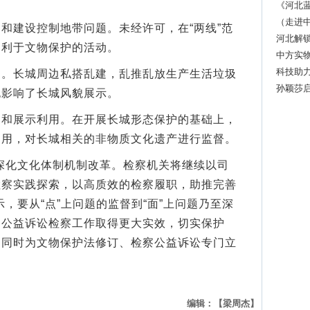
《河北蓝
（走进中
建设控制地带问题。未经许可，在“两线”范
团发展
河北解锁
不利于文物保护的活动。
中方实
出厂发
科技助力
长城周边私搭乱建，乱推乱放生产生活垃圾
启动
孙颖莎
也影响了长城风貌展示。
展示利用。在开展长城形态保护的基础上，
利用，对长城相关的非物质文化遗产进行监督。
化文化体制机制改革。检察机关将继续以司
检察实践探索，以高质效的检察履职，助推完善
，要从“点”上问题的监督到“面”上问题乃至深
护公益诉讼检察工作取得更大实效，切实保护
，同时为文物保护法修订、检察公益诉讼专门立
编辑：【梁周杰】