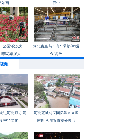
美如画
行中
一公园“变废为
河北秦皇岛：汽车零部件“掘
月季花赠游人
金”海外
视频
走进河北廊坊 沉
河北宽城村民回忆洪水来袭
受中华文化
瞬间 灾后安置稳妥暖心