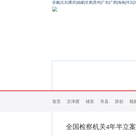
安徽
|
北京
|
重庆
|
福建
|
甘肃
|
贵州
|
广东
|
广西
|
海南
|
河北
|
首页
京津冀
雄安
市县
原创
视
全国检察机关4年半立案