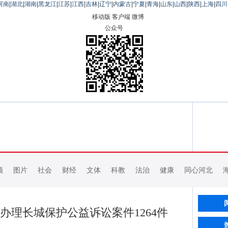
河南
|
湖北
|
湖南
|
黑龙江
|
江苏
|
江西
|
吉林
|
辽宁
|
内蒙古
|
宁夏
|
青海
|
山东
|
山西
|
陕西
|
上海
|
四川
移动版
客户端
微博
公众号
频
图片
社会
财经
文体
科教
法治
健康
同心河北
办理长城保护公益诉讼案件1264件