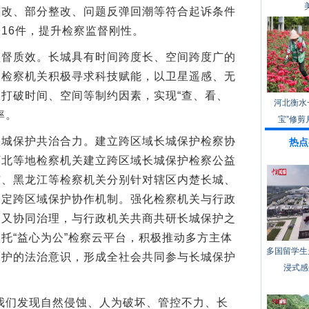
整改、部分整改、问题反弹回潮等符合起诉条件
16件，提升检察监督刚性。
质效。长城具有时间跨度长、空间跨度广的
。检察机关积极寻求科技赋能，以卫星遥感、无
打破时间、空间等制约因素，实现“查、看、
河北衡水
率。
宝”修剪
保护共治合力。建立跨区域长城保护检察协
热点
河北等地检察机关建立跨区域长城保护检察公益
东、黑龙江等检察机关分别针对辖区内楚长城、
制定跨区域保护协作机制。强化检察机关与行政
督又协同治理，与行政机关共商共研长城保护之
托“益心为公”检察云平台，积极推动多方主体
多国留学生
保护的法治意识，形成全社会共同参与长城保护
浸式感
们发现自然侵蚀、人为破坏、管控不力、长