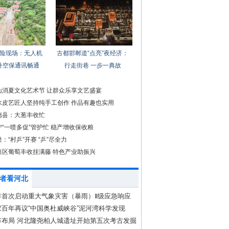
险现场：无人机
古都邯郸道“点亮”夜经济：
升空保通讯畅通
行走街巷 一步一典故
山消夏文化艺术节 让群众乐享文艺盛宴
水皮艺匠人坚持纯手工创作 作品有趣也实用
德县：大葱丰收忙
“一喷多促”管护忙 稳产增收保收粮
：“村乒”开赛 “乒”尽全力
兴区葡萄丰收挂满藤 特色产业助振兴
者看河北
年首次启动重大气象灾害（暴雨）Ⅱ级应急响应
百年再议“中国奥杜威峡谷”泥河湾科学发现
市布局 河北隆尧柏人城遗址开始第五次考古发掘