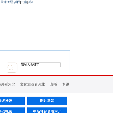
|
天津
|
新疆
|
兵团
|
云南
|
浙江
海外看河北
文化旅游看河北
直播
专题
阅读推荐
图片新闻
热点视频
中新社记者看河北