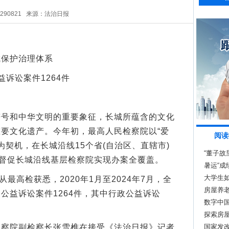
5290821
来源：法治日报
保护治理体系
诉讼案件1264件
和中华文明的重要象征，长城所蕴含的文化
要文化遗产。今年初，最高人民检察院以“爱
阅读
为契机，在长城沿线15个省(自治区、直辖市)
“董子故
，督促长城沿线基层检察院实现办案全覆盖。
暑运“成
大学生
高检获悉，2020年1月至2024年7月，全
房屋养
公益诉讼案件1264件，其中行政公益诉讼
数字中
探索房屋
院副检察长张雪樵在接受《法治日报》记者
国家发改