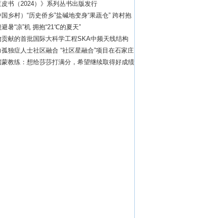
皮书（2024）》系列丛书出版发行
国乡村）“历史侨乡”盐碱地变身“果蔬仓” 跨村抱
特色农业
避暑“凉”机 拥抱“21℃的夏天”
物贡献的首批国际大科学工程SKA中频天线结构
运
孤独症人士社区融合 “社区星融合”项目在石家庄
启蒙教练：想给莎莎打满分，希望继续取得好成绩