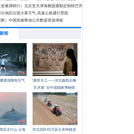
量发展调研行）北京至天津海教园通勤定制快巴开
营
部分地区出现大雾天气 高速公路通行受阻
观察）中国加速释放公共数据资源潜能
新闻
遭遇强降雨天气
“惠世天工——河北曲阳石雕
艺术展” 在中国国家博物馆
开幕
雨后太行山 云海
河北武邑45万亩玉米种植进