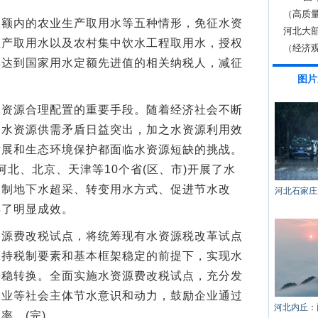
（高质
内的农业生产取用水等五种情形，免征水资
通试运
河北大
生产取用水以及农村集中饮水工程取用水，授权
（经济
率达到国家用水定额先进值的相关纳税人，减征
图片
源合理配置的重要手段。随着经济社会不断
，水资源供需矛盾日益突出，加之水资源利用效
发展和生态环境保护都面临水资源短缺的挑战。
在河北、北京、天津等10个省(区、市)开展了水
抑制地下水超采、转变用水方式、促进节水改
河北石家庄
得了明显成效。
费改税试点，将统筹现有水资源税改革试点
保持税制要素和基本框架稳定的前提下，实现水
平稳转换。全面实施水资源费改税试点，充分发
企业等社会主体节水意识和动力，鼓励企业通过
河北内丘：
率。(完)