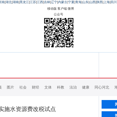
河南
|
湖北
|
湖南
|
黑龙江
|
江苏
|
江西
|
吉林
|
辽宁
|
内蒙古
|
宁夏
|
青海
|
山东
|
山西
|
陕西
|
上海
|
四川
移动版
客户端
微博
公众号
频
图片
社会
财经
文体
科教
法治
健康
同心河北
实施水资源费改税试点