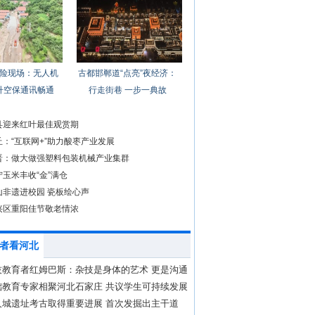
险现场：无人机
古都邯郸道“点亮”夜经济：
升空保通讯畅通
行走街巷 一步一典故
县迎来红叶最佳观赏期
：“互联网+”助力酸枣产业发展
晋：做大做强塑料包装机械产业集群
玉米丰收“金”满仓
山非遗进校园 瓷板绘心声
兴区重阳佳节敬老情浓
者看河北
技教育者红姆巴斯：杂技是身体的艺术 更是沟通
语言
础教育专家相聚河北石家庄 共议学生可持续发展
养
人城遗址考古取得重要进展 首次发掘出主干道