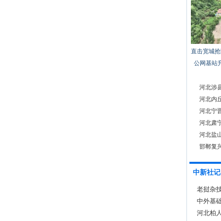
直击宽城抢
公网基站
河北涉
河北内丘
河北宁
河北肃宁
河北盐
邯郸复
中新社记
老挝杂
世界的
中外基
素养培
河北柏