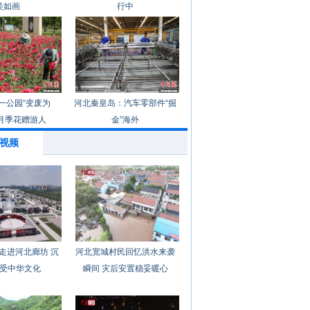
美如画
行中
一公园“变废为
河北秦皇岛：汽车零部件“掘
月季花赠游人
金”海外
视频
走进河北廊坊 沉
河北宽城村民回忆洪水来袭
受中华文化
瞬间 灾后安置稳妥暖心