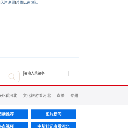
|
天津
|
新疆
|
兵团
|
云南
|
浙江
海外看河北
文化旅游看河北
直播
专题
阅读推荐
图片新闻
热点视频
中新社记者看河北