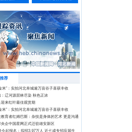
推荐
金米”：实拍河北阜城逾万亩谷子喜获丰收
德：辽河源层林尽染 秋色正浓
县迎来红叶最佳观赏期
金米”：实拍河北阜城逾万亩谷子喜获丰收
技教育者红姆巴斯：杂技是身体的艺术 更是沟通
语言
解央企中国星网正式迁驻雄安新区
国考今起报名：拟招3.97万人 近七成专招应届生