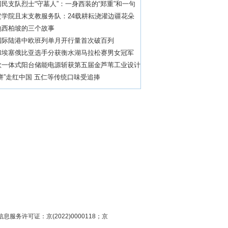
民支队烈士“守墓人”：一身西装的“郑重”和一句
坚守”
定学院且末支教服务队：24载耕耘浇灌边疆花朵
地西柏坡的三个故事
国际陆港中欧班列单月开行量首次破百列
和埃塞俄比亚选手分获衡水湖马拉松赛男女冠军
款一体式阳台储能电源斩获第五届金芦苇工业设计
奖”
饼”走红中国 五仁等传统口味受追捧
息服务许可证：京(2022)0000118；京