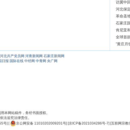
访冀中回
承诺的“
河北保
革命圣
石家庄
肯尼亚
全球首
奖“至尊
“黄庄月
河北共产党员网
河青新闻网
石家庄新闻网
国日报
国际在线
中经网
中青网
央广网
刊用本网站稿件，务经书面授权。
依法追究法律责任。
55号
] [
京公网安备 11010202009201号
] [
京ICP备2021034286号-7
] [
互联网宗教信