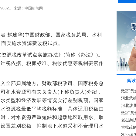
290821
来源：中国新闻网
记者 赵建华)中国财政部、国家税务总局、水利
起全面实施水资源费改税试点。
资源税改革试点实施办法》(简称《办法》)。
、计税依据、税额标准、税收优惠等税制要素作
阅读
全部归属地方。财政部税政司、国家税务总
致富“黄
司和水资源司有关负责人(下称负责人)介绍，
河北承
用水类型和经济发展等情况实行差别税额。国家
河北涉
市水资源税最低平均税额标准，具体适用税额由
致富“黄
同时，对水资源严重短缺和超载地区取用水、取
老挝杂
过设置差别税额，抑制地下水超采和不合理用水
世界的
首批疏
2025