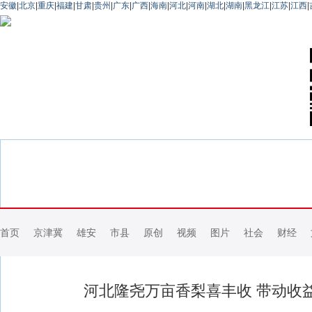
安徽
|
北京
|
重庆
|
福建
|
甘肃
|
贵州
|
广东
|
广西
|
海南
|
河北
|
河南
|
湖北
|
湖南
|
黑龙江
|
江苏
|
江西
|
首页
京津冀
雄安
市县
原创
视频
图片
社会
财经
河北隆尧万亩香梨喜丰收 带动收