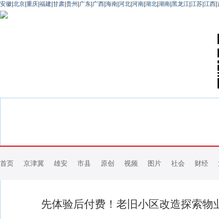
安徽
|
北京
|
重庆
|
福建
|
甘肃
|
贵州
|
广东
|
广西
|
海南
|
河北
|
河南
|
湖北
|
湖南
|
黑龙江
|
江苏
|
江西
|
首页
京津冀
雄安
市县
原创
视频
图片
社会
财经
先体验后付费！老旧小区改造探索物