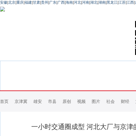
安徽
|
北京
|
重庆
|
福建
|
甘肃
|
贵州
|
广东
|
广西
|
海南
|
河北
|
河南
|
湖北
|
湖南
|
黑龙江
|
江苏
|
江西
|
首页
京津冀
雄安
市县
原创
视频
图片
社会
财经
一小时交通圈成型 河北大厂与京津