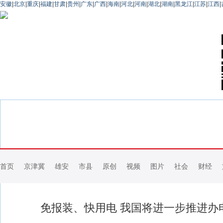
安徽
|
北京
|
重庆
|
福建
|
甘肃
|
贵州
|
广东
|
广西
|
海南
|
河北
|
河南
|
湖北
|
湖南
|
黑龙江
|
江苏
|
江西
|
首页
京津冀
雄安
市县
原创
视频
图片
社会
财经
免报装、快用电 我国将进一步推进办