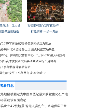
险现场：无人机
古都邯郸道“点亮”夜经济：
升空保通讯畅通
行走街巷 一步一典故
“1530N”体系赋能 特色课间操活力绽放
生参访河北承德避暑山庄 感受民族交融历史
Vlog】探访雄安体育中心：“山水印章”融入科技与
0名骑行高手竞技河北易县清西陵自行车越野赛
宫：多举措保障春耕备耕
网之都”安平：小丝网何以“卖全球”？
者看河北
截塔地区被圈定为中国白垩纪最大的鲎虫化石产地
都市圈建设全面启动
县发生4.2级地震 暂无人员伤亡、水电供应正常