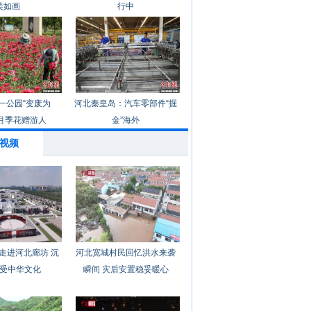
美如画
行中
一公园“变废为
河北秦皇岛：汽车零部件“掘
月季花赠游人
金”海外
视频
走进河北廊坊 沉
河北宽城村民回忆洪水来袭
受中华文化
瞬间 灾后安置稳妥暖心