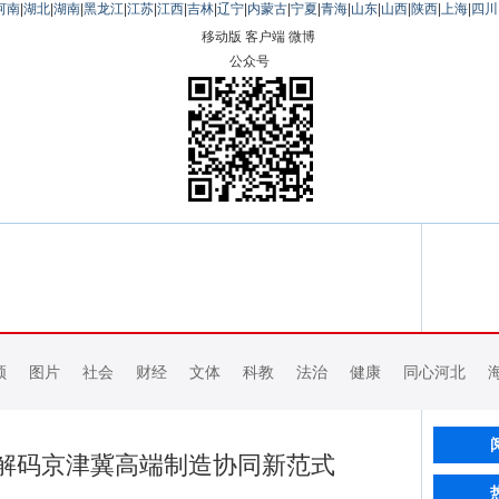
河南
|
湖北
|
湖南
|
黑龙江
|
江苏
|
江西
|
吉林
|
辽宁
|
内蒙古
|
宁夏
|
青海
|
山东
|
山西
|
陕西
|
上海
|
四川
移动版
客户端
微博
公众号
频
图片
社会
财经
文体
科教
法治
健康
同心河北
：解码京津冀高端制造协同新范式