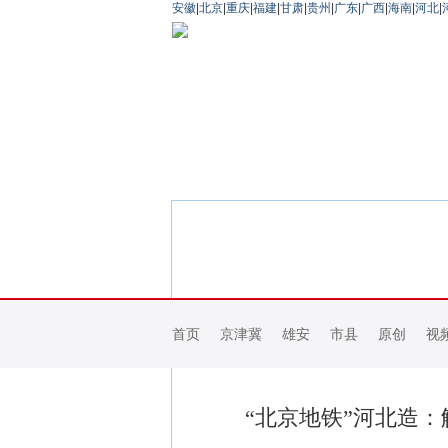
安徽
|
北京
|
重庆
|
福建
|
甘肃
|
贵州
|
广东
|
广西
|
海南
|
河北
|
首页
京津冀
雄安
市县
原创
视
“北京地铁”河北造