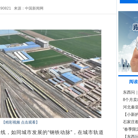
290821
来源：中国新闻网
阅读
东西问
展？
8个月卖
河北秦
【小新的
与人文
石家庄
【精彩视频 点击观看】
“春季限
，如同城市发展的“钢铁动脉”，在城市轨道
【东西问