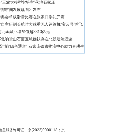
“三农大模型实验室”落地石家庄
庄都市圈发展规划》发布
特奥会单板滑雪比赛在张家口崇礼开赛
架自主研制长航时大载重无人运输机“宝云号”首飞
年河北金融业增加值超3310亿元
郸北响堂山石窟区域确认存在北朝建筑遗迹
运输“绿色通道” 石家庄铁路物流中心助力春耕生
息服务许可证：京(2022)0000118；京