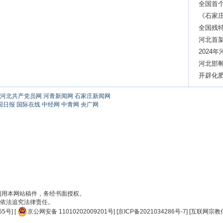
全国首个
《石家
全国残
河北首
成功
2024
河北邯
开辟化肥
产
河北共产党员网
河青新闻网
石家庄新闻网
国日报
国际在线
中经网
中青网
央广网
刊用本网站稿件，务经书面授权。
依法追究法律责任。
55号
] [
京公网安备 11010202009201号
] [
京ICP备2021034286号-7
] [
互联网宗教信