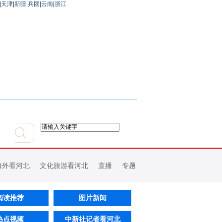
|
天津
|
新疆
|
兵团
|
云南
|
浙江
海外看河北
文化旅游看河北
直播
专题
阅读推荐
图片新闻
热点视频
中新社记者看河北