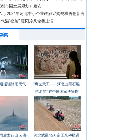
庄都市圈发展规划》发布
0亿元 2024年河北中小企业政府采购规模再创新高
气温“变脸” 暖阳冷风轮番上演
新闻
遭遇强降雨天气
“惠世天工——河北曲阳石雕
艺术展” 在中国国家博物馆
开幕
雨后太行山 云海
河北武邑45万亩玉米种植进