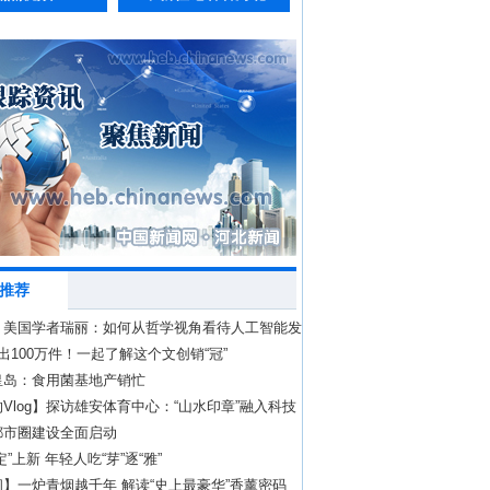
推荐
｜美国学者瑞丽：如何从哲学视角看待人工智能发
出100万件！一起了解这个文创销“冠”
皇岛：食用菌基地产销忙
Vlog】探访雄安体育中心：“山水印章”融入科技
都市圈建设全面启动
定”上新 年轻人吃“芽”逐“雅”
】一炉青烟越千年 解读“史上最豪华”香薰密码