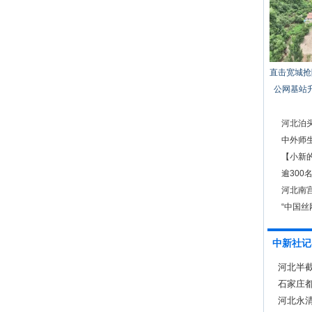
直击宽城抢
公网基站
河北泊头
中外师
【小新的
人文
逾30
河北南
“中国丝
中新社记
河北半
之一
石家庄
河北永清