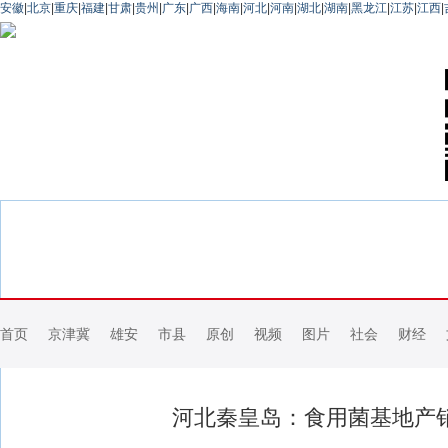
安徽
|
北京
|
重庆
|
福建
|
甘肃
|
贵州
|
广东
|
广西
|
海南
|
河北
|
河南
|
湖北
|
湖南
|
黑龙江
|
江苏
|
江西
|
首页
京津冀
雄安
市县
原创
视频
图片
社会
财经
河北秦皇岛：食用菌基地产