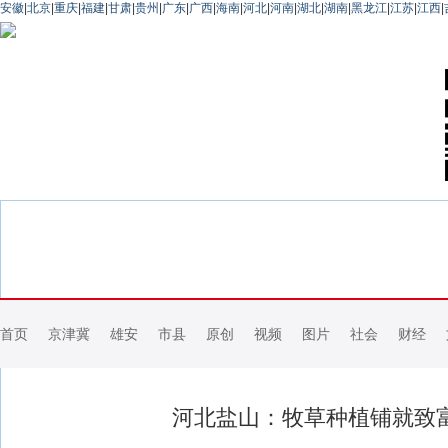
安徽
|
北京
|
重庆
|
福建
|
甘肃
|
贵州
|
广东
|
广西
|
海南
|
河北
|
河南
|
湖北
|
湖南
|
黑龙江
|
江苏
|
江西
|
首页
京津冀
雄安
市县
原创
视频
图片
社会
财经
河北盐山：牧草种植铺就致