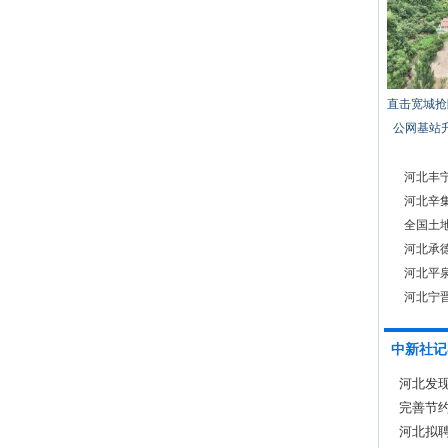
直击宽城抢
公网基站
河北丰
河北辛
全国土
河北承
河北平泉
河北宁晋
中新社记
河北发
完善节约
活动
河北拟聘