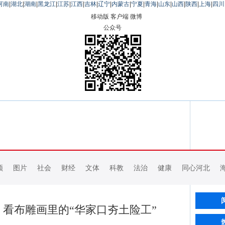
河南
|
湖北
|
湖南
|
黑龙江
|
江苏
|
江西
|
吉林
|
辽宁
|
内蒙古
|
宁夏
|
青海
|
山东
|
山西
|
陕西
|
上海
|
四川
移动版
客户端
微博
公众号
频
图片
社会
财经
文体
科教
法治
健康
同心河北
看布雕画里的“华家口夯土险工”