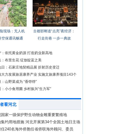
险现场：无人机
古都邯郸道“点亮”夜经济：
升空保通讯畅通
行走街巷 一步一典故
宁：依托黄金奶源 打造奶业新高地
集：布里生花 绽放靛蓝之美
地日：石家庄地契精品展 折射历史变迁
德大力发展旅居康养产业 实施文旅康养项目143个
：山野菜成为 “香饽饽”
：小小食用菌 乡村振兴“生力军”
者看河北
现国家一级保护野生动物金雕重要繁殖地
集约用地措施 河北开展第34个全国土地日主场
任240名海外侨胞任省侨联海外顾问、委员