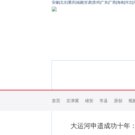
安徽
|
北京
|
重庆
|
福建
|
甘肃
|
贵州
|
广东
|
广西
|
海南
|
河北
|
首页
京津冀
雄安
市县
原创
视
大运河申遗成功十年：