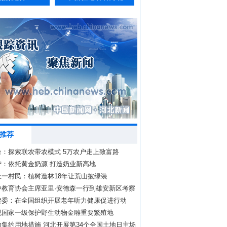
推荐
台：探索联农带农模式 5万农户走上致富路
宁：依托黄金奶源 打造奶业新高地
丘一村民：植树造林18年让荒山披绿装
中教育协会主席亚里·安德森一行到雄安新区考察
健委：在全国组织开展老年听力健康促进行动
现国家一级保护野生动物金雕重要繁殖地
集约用地措施 河北开展第34个全国土地日主场