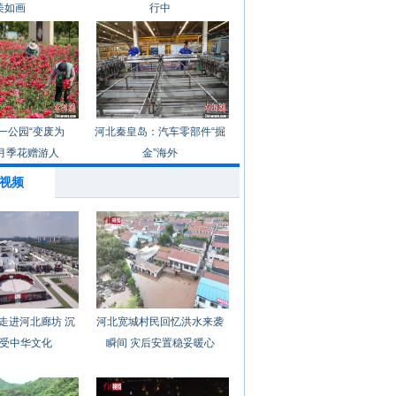
美如画
行中
一公园“变废为
河北秦皇岛：汽车零部件“掘
月季花赠游人
金”海外
视频
走进河北廊坊 沉
河北宽城村民回忆洪水来袭
受中华文化
瞬间 灾后安置稳妥暖心