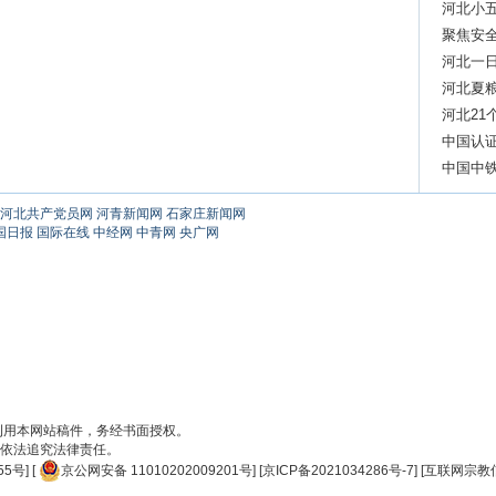
河北小
群
聚焦安全
河北一
调
河北夏粮
河北21
中国认
中国中
河北共产党员网
河青新闻网
石家庄新闻网
国日报
国际在线
中经网
中青网
央广网
刊用本网站稿件，务经书面授权。
依法追究法律责任。
55号
] [
京公网安备 11010202009201号
] [
京ICP备2021034286号-7
] [
互联网宗教信