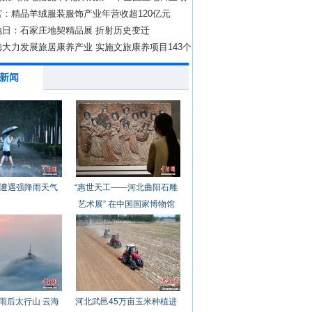
：精品羊绒服装服饰产业年营收超120亿元
地日：石家庄地契精品展 折射历史变迁
大力发展旅居康养产业 实施文旅康养项目143个
新闻
遭遇强降雨天气
“惠世天工——河北曲阳石雕
艺术展” 在中国国家博物馆
开幕
雨后太行山 云海
河北武邑45万亩玉米种植进