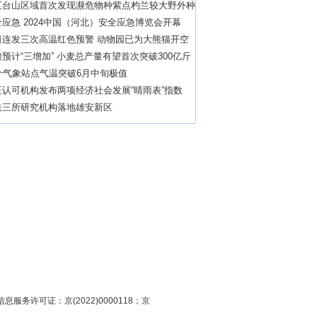
五台山区域首次发现濒危物种紫点杓兰较大野外种
应急 2024中国（河北）安全应急博览会开幕
日连发三次高温红色预警 动物园已为大熊猫开空
预计“三增加” 小麦总产量有望首次突破300亿斤
个气象站点气温突破6月中旬极值
证认可机构发布两项经济社会发展“晴雨表”指数
铁三所研究机构落地雄安新区
息服务许可证：京(2022)0000118；京