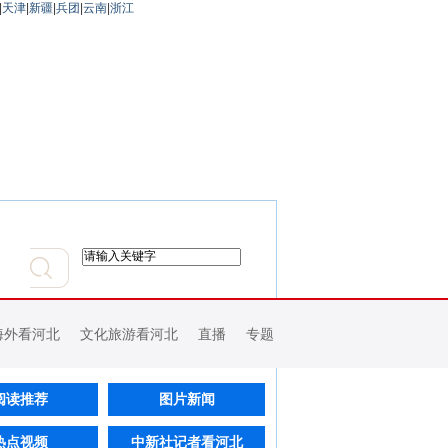
|
天津
|
新疆
|
兵团
|
云南
|
浙江
海外看河北
文化旅游看河北
直播
专题
阅读推荐
图片新闻
热点视频
中新社记者看河北