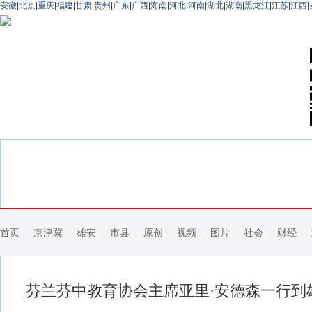
安徽
|
北京
|
重庆
|
福建
|
甘肃
|
贵州
|
广东
|
广西
|
海南
|
河北
|
河南
|
湖北
|
湖南
|
黑龙江
|
江苏
|
江西
|
首页
京津冀
雄安
市县
原创
视频
图片
社会
财经
芬兰芬中教育协会主席亚里·安德森一行到