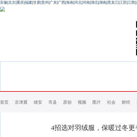
安徽
|
北京
|
重庆
|
福建
|
甘肃
|
贵州
|
广东
|
广西
|
海南
|
河北
|
河南
|
湖北
|
湖南
|
黑龙江
|
江苏
|
江西
|
首页
京津冀
雄安
市县
原创
视频
图片
社会
财经
4招选对羽绒服，保暖过冬更