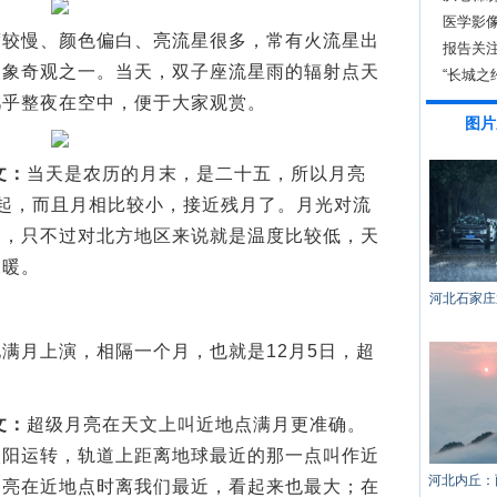
医学影像
慢、颜色偏白、亮流星很多，常有火流星出
报告关注
天象奇观之一。当天，双子座流星雨的辐射点天
“长城之
几乎整夜在空中，便于大家观赏。
图片
文：
当天是农历的月末，是二十五，所以月亮
起，而且月相比较小，接近残月了。月光对流
响，只不过对北方地区来说就是温度比较低，天
保暖。
河北石家庄
月上演，相隔一个月，也就是12月5日，超
文：
超级月亮在天文上叫近地点满月更准确。
太阳运转，轨道上距离地球最近的那一点叫作近
河北内丘：
月亮在近地点时离我们最近，看起来也最大；在