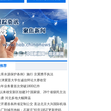
推荐
水库水源保护条例》施行 京冀携手执法
年京津冀晋大学生诚信辩论大赛收官
年业务量首次突破1800亿件
”以来雄安新区创建3个国家级、28个省级民主法
村（社区）
来袭 河北多地大幅降温
安开通首条跨省定制公交 直达北京大兴国际机场
厂到城市地标：石家庄“织音1953”更新密码