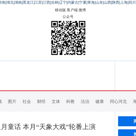
河南
|
湖北
|
湖南
|
黑龙江
|
江苏
|
江西
|
吉林
|
辽宁
|
内蒙古
|
宁夏
|
青海
|
山东
|
山西
|
陕西
|
上海
|
四川
移动版
客户端
微博
公众号
频
图片
社会
财经
文体
科教
法治
健康
同心河北
月童话 本月“天象大戏”轮番上演