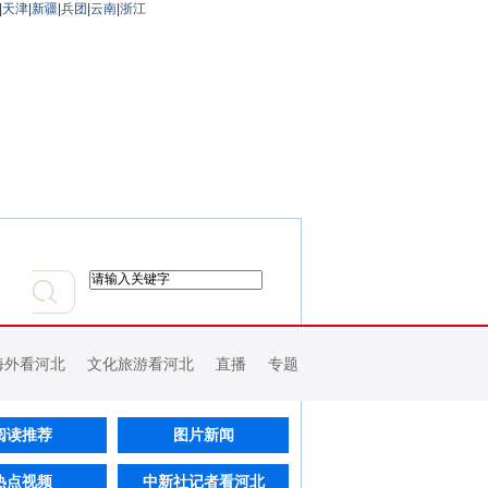
|
天津
|
新疆
|
兵团
|
云南
|
浙江
海外看河北
文化旅游看河北
直播
专题
阅读推荐
图片新闻
热点视频
中新社记者看河北