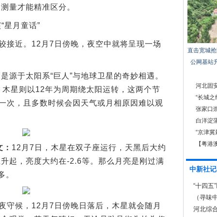
器测量才能精准区分。
“星月童话”
接近。12月7日傍晚，夜空中就将呈现一场
直击宽城抢
公网基站
源于太阳系“巨人”与地球卫星的奇妙相遇。
河北固
，木星则以12年为周期绕太阳运转，这两个节
“长城之
”一次，且多数时候会因天气或月相原因难以观
馆开展
张家口
白洋淀
“京津冀
【粤港
文：
12月7日，木星在双子座运行，天黑后大约
升起，亮度大约在-2.6等。那么月亮是刚过满
中新社记
多。
“十四五
治示范
（寻味
守候，12月7日傍晚日落后，木星就会随月
河北综