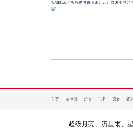
安徽
|
北京
|
重庆
|
福建
|
甘肃
|
贵州
|
广东
|
广西
|
海南
|
河北
|
首页
京津冀
雄安
市县
原创
视
超级月亮、流星雨、星