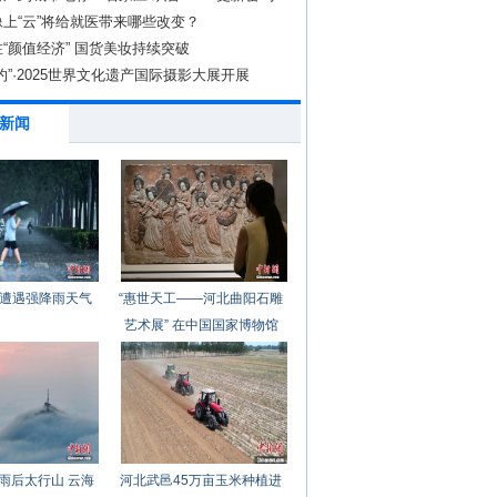
上“云”将给就医带来哪些改变？
“颜值经济” 国货美妆持续突破
约”·2025世界文化遗产国际摄影大展开展
新闻
遭遇强降雨天气
“惠世天工——河北曲阳石雕
艺术展” 在中国国家博物馆
开幕
雨后太行山 云海
河北武邑45万亩玉米种植进