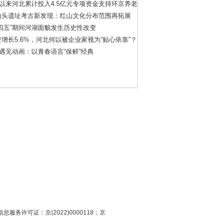
”以来河北累计投入4.5亿元专项资金支持环京养老
质量发展
山头遗址考古新发现：红山文化分布范围再拓展
四五”期间河湖面貌发生历史性改变
增长5.6%，河北何以被企业家视为“贴心依靠”？
”遇见动画：以青春语言“保鲜”经典
息服务许可证：京(2022)0000118；京