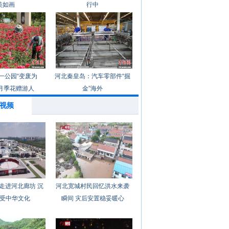
美如画
行中
一公园“变废为
河北秦皇岛：汽车零部件“掘
月季花赠游人
金”海外
视频
走进河北廊坊 沉
河北宽城村民回忆洪水来袭
受中华文化
瞬间 灾后安置稳妥暖心