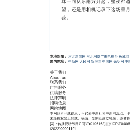
球一同从东南方升起，整夜都
望，还是用相机记录下这场星
验。
本地新闻：
河北新闻网
河北网络广播电视台
长城网
国内网站：
中新网
人民网
新华网
中国网
光明网
中
关于我们
About us
联系我们
广告服务
供稿服务
法律声明
招聘信息
网站地图
本网站所刊载信息，不代表中新社和中新网观点。 
未经授权禁止转载、摘编、复制及建立镜像，违者将
[
网上传播视听节目许可证(0106168)
] [
京ICP证0406
(2022)0000119
]