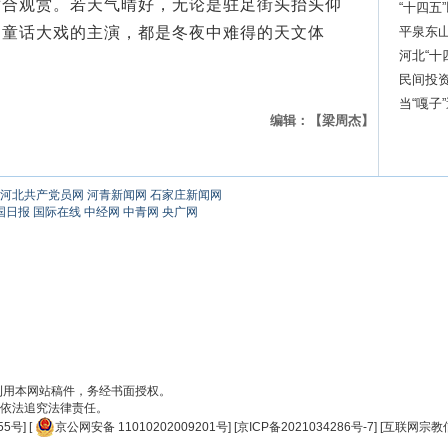
适合观赏。若天气晴好，无论是驻足街头抬头仰
“十四五
月童话大戏的主演，都是冬夜中难得的天文体
服务高
平泉东
河北“十
民间投资
当“嘎子
编辑：【梁周杰】
河北共产党员网
河青新闻网
石家庄新闻网
国日报
国际在线
中经网
中青网
央广网
刊用本网站稿件，务经书面授权。
依法追究法律责任。
55号
] [
京公网安备 11010202009201号
] [
京ICP备2021034286号-7
] [
互联网宗教信