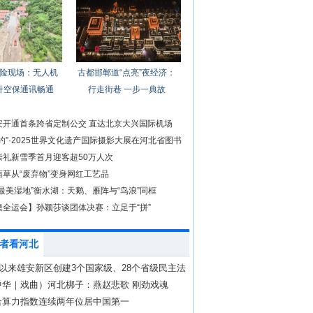
险现场：无人机
古都邯郸道“点亮”夜经济：
升空保通讯畅通
行走街巷 一步一典故
安开通首条跨省定制公交 直达北京大兴国际机场
约”·2025世界文化遗产国际摄影大展在河北省图书
崇礼新雪季首月迎客超50万人次
蒲草从“废弃物”变身网红工艺品
最美湿地”衡水湖：天鹅、雁阵与“鸟浪”同框
澳全运会】孙颖莎谈团体决赛：立足于“拼”
者看河北
”以来雄安新区创建3个国家级、28个省级民主法
村（社区）
中华｜戏曲）河北梆子：燕赵悲歌 刚劲戏魂
合算力指数连续两年位居中国第一