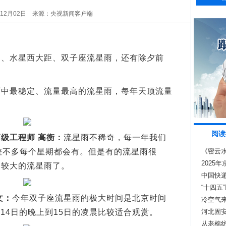
年12月02日
来源：央视新闻客户端
水星西大距、双子座流星雨，还有除夕前
最稳定、流量最高的流星雨，每年天顶流量
阅读
级工程师 高衡：
流星雨不稀奇，每一年我们
差不多每个星期都会有。但是有的流星雨很
《密云
2025
比较大的流星雨了。
中国快递
“十四五
文：
今年双子座流星雨的极大时间是北京时间
治示范
冷空气
是14日的晚上到15日的凌晨比较适合观赏。
河北固
从老棉纺