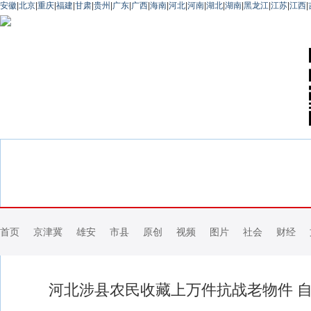
安徽
|
北京
|
重庆
|
福建
|
甘肃
|
贵州
|
广东
|
广西
|
海南
|
河北
|
河南
|
湖北
|
湖南
|
黑龙江
|
江苏
|
江西
|
首页
京津冀
雄安
市县
原创
视频
图片
社会
财经
河北涉县农民收藏上万件抗战老物件 