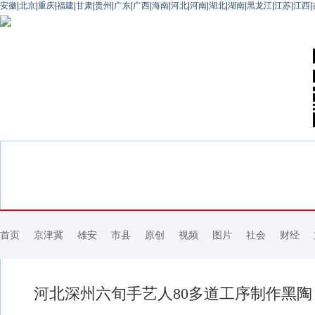
安徽
|
北京
|
重庆
|
福建
|
甘肃
|
贵州
|
广东
|
广西
|
海南
|
河北
|
河南
|
湖北
|
湖南
|
黑龙江
|
江苏
|
江西
|
首页
京津冀
雄安
市县
原创
视频
图片
社会
财经
河北深州六旬手艺人80多道工序制作黑陶