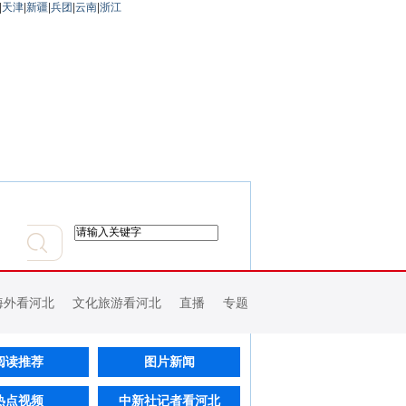
|
天津
|
新疆
|
兵团
|
云南
|
浙江
海外看河北
文化旅游看河北
直播
专题
阅读推荐
图片新闻
热点视频
中新社记者看河北