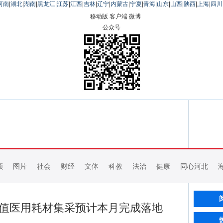
河南
|
湖北
|
湖南
|
黑龙江
|
江苏
|
江西
|
吉林
|
辽宁
|
内蒙古
|
宁夏
|
青海
|
山东
|
山西
|
陕西
|
上海
|
四川
移动版
客户端
微博
公众号
频
图片
社会
财经
文体
科教
法治
健康
同心河北
高值医用耗材集采预计本月完成落地