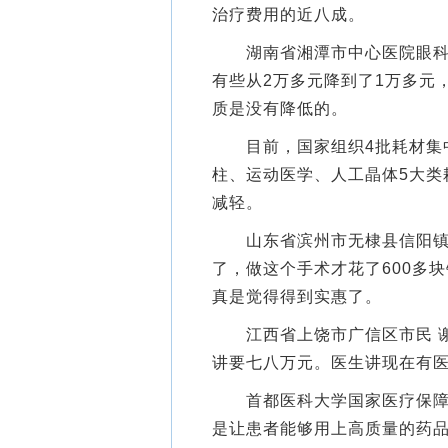
治疗费用的近八成。
湖南省湘潭市中心医院眼科主
有些从2万多元降到了1万多元
质是没有降低的。
目前，国家组织4批耗材集中
柱、运动医学、人工晶体5大类
减轻。
山东省滨州市无棣县信阳镇李
了，做这个手术才花了600多
真是觉得得到实惠了。
江西省上饶市广信区市民 谢
讲要七八万元。医生讲现在有
首都医科大学国家医疗保障研
是让患者能够用上高质量的药