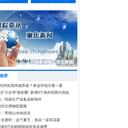
推荐
”为何热衷跨城养老？来这些地方看一看
扩大全球“朋友圈” 新增4个海外招商代表处
城：纸箱生产设备远销海外
期河北博物院观展
隆：寄情山水纳清凉
台北唐村：这个夏天，来品一桌荷花宴
州逾9万亩鲜桃陆续迎来采摘季