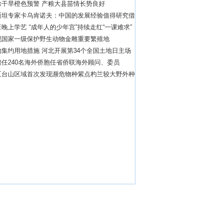
除干旱橙色预警 产粮大县苗情长势良好
斯坦专家卡乌肯诺夫：中国的发展经验值得研究借
晚上学艺 “成年人的少年宫”持续走红“一课难求”
现国家一级保护野生动物金雕重要繁殖地
集约用地措施 河北开展第34个全国土地日主场
任240名海外侨胞任省侨联海外顾问、委员
五台山区域首次发现濒危物种紫点杓兰较大野外种