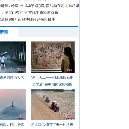
先进算力创新应用场景路演对接活动在河北廊坊举
泉：发展山杏产业 实现生态经济双赢
北深州逾9万亩鲜桃陆续迎来采摘季
新闻
遭遇强降雨天气
“惠世天工——河北曲阳石雕
艺术展” 在中国国家博物馆
开幕
雨后太行山 云海
河北武邑45万亩玉米种植进