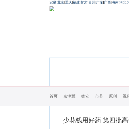
安徽
|
北京
|
重庆
|
福建
|
甘肃
|
贵州
|
广东
|
广西
|
海南
|
河北
|
首页
京津冀
雄安
市县
原创
视
少花钱用好药 第四批