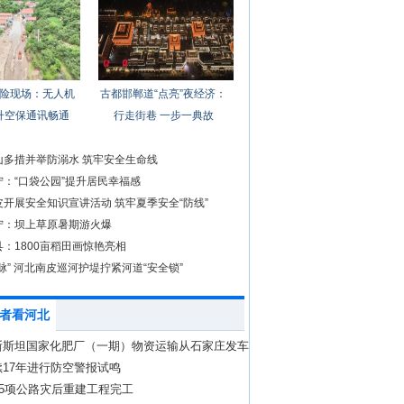
险现场：无人机
古都邯郸道“点亮”夜经济：
升空保通讯畅通
行走街巷 一步一典故
山多措并举防溺水 筑牢安全生命线
宁：“口袋公园”提升居民幸福感
开展安全知识宣讲活动 筑牢夏季安全“防线”
宁：坝上草原暑期游火爆
：1800亩稻田画惊艳亮相
脉” 河北南皮巡河护堤拧紧河道“安全锁”
者看河北
斯斯坦国家化肥厂（一期）物资运输从石家庄发车
17年进行防空警报试鸣
95项公路灾后重建工程完工