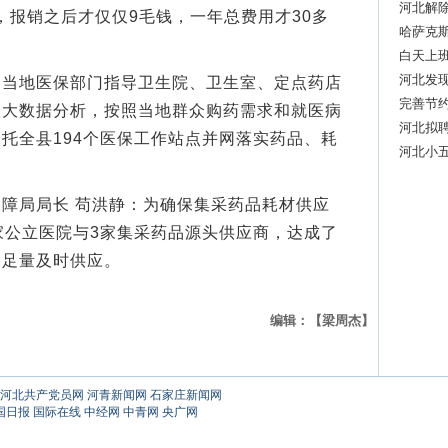
河北解
，报销之后才仅仅9毛钱，一年总费用才30多
哈萨克
鉴
白天上班
河北发
地医保部门指导卫生院、卫生室、定点药店
完善节约
展大数据分析，按照当地群众购药需求和就医病
活动
河北拟聘
托全县194个医保工作站点并网落实药品、耗
河北小
群
局局长 苟洪静：为确保集采药品耗材供应
家公立医院与3家集采药品源头供应商，达成了
物足量及时供应。
编辑：【梁周杰】
河北共产党员网
河青新闻网
石家庄新闻网
国日报
国际在线
中经网
中青网
央广网