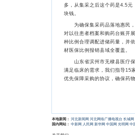
多，从集采之后这个药是4.5元
块钱。
为确保集采药品落地惠民，当
对以往患者档案和购药台账开
种比例合理调配进储药量，并依
材医保比例报销县域全覆盖。
山东省滨州市无棣县医疗保障
满足临床的需求，我们指导15
优先保障采购的协议，确保药
本地新闻：
河北新闻网
河北网络广播电视台
长城网
国内网站：
中新网
人民网
新华网
中国网
光明网
中