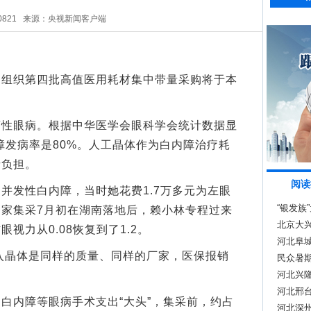
0821
来源：央视新闻客户端
织第四批高值医用耗材集中带量采购将于本
眼病。根据中华医学会眼科学会统计数据显
内障发病率是80%。人工晶体作为白内障治疗耗
者负担。
阅读
发性白内障，当时她花费1.7万多元为左眼
“银发族
家集采7月初在湖南落地后，赖小林专程过来
北京大兴
视力从0.08恢复到了1.2。
河北阜
晶体是同样的质量、同样的厂家，医保报销
民众暑
河北兴
河北邢
内障等眼病手术支出“大头”，集采前，约占
河北深