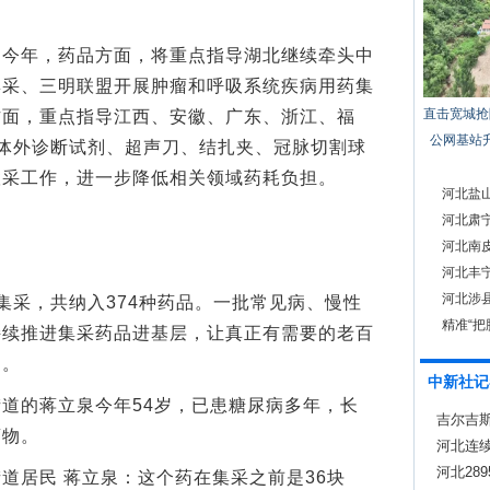
年，药品方面，将重点指导湖北继续牵头中
集采、三明联盟开展肿瘤和呼吸系统疾病用药集
直击宽城抢
方面，重点指导江西、安徽、广东、浙江、福
公网基站
体外诊断试剂、超声刀、结扎夹、冠脉切割球
联采工作，进一步降低相关领域药耗负担。
河北盐
河北肃
河北南皮
河北丰
河北涉县
采，共纳入374种药品。一批常见病、慢性
精准“把
持续推进集采药品进基层，让真正有需要的老百
品。
中新社记
的蒋立泉今年54岁，已患糖尿病多年，长
吉尔吉
药物。
河北连续
河北28
居民 蒋立泉：这个药在集采之前是36块