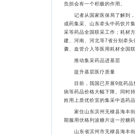
负担会有一个积极的作用。
记者从国家医保局了解到，今
成药集采、山东牵头中药饮片
采等药品全国联采工作；耗材
建、河南、河北等7省分别牵头
囊、血管介入等医用耗材全国
推动集采药品进基层
提升基层医疗质量
目前，我国已开展9批药品集
病等药品价格大幅下降。同时
姓用上质优价宜的集采中选药
家住山东滨州无棣县海丰街道
期服用伏格列波糖片这一控糖
山东省滨州市无棣县海丰街道