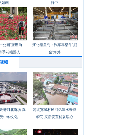
美如画
行中
一公园“变废为
河北秦皇岛：汽车零部件“掘
月季花赠游人
金”海外
视频
走进河北廊坊 沉
河北宽城村民回忆洪水来袭
受中华文化
瞬间 灾后安置稳妥暖心