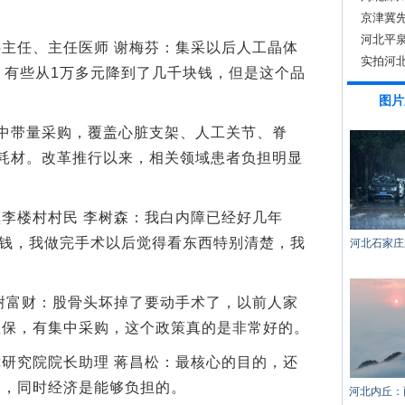
京津冀
办
河北平
任、主任医师 谢梅芬：集采以后人工晶体
实拍河
，有些从1万多元降到了几千块钱，但是这个品
图片
带量采购，覆盖心脏支架、人工关节、脊
耗材。改革推行以来，相关领域患者负担明显
楼村村民 李树森：我白内障已经好几年
块钱，我做完手术以后觉得看东西特别清楚，我
河北石家庄
富财：股骨头坏掉了要动手术了，以前人家
医保，有集中采购，这个政策真的是非常好的。
究院院长助理 蒋昌松：最核心的目的，还
品，同时经济是能够负担的。
河北内丘：