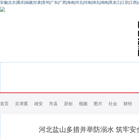
安徽
|
北京
|
重庆
|
福建
|
甘肃
|
贵州
|
广东
|
广西
|
海南
|
河北
|
河南
|
湖北
|
湖南
|
黑龙江
|
江苏
|
江西
|
首页
京津冀
雄安
市县
原创
视频
图片
社会
财经
河北盐山多措并举防溺水 筑牢安