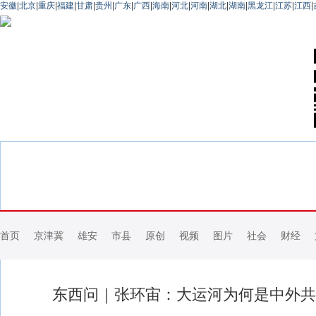
安徽
|
北京
|
重庆
|
福建
|
甘肃
|
贵州
|
广东
|
广西
|
海南
|
河北
|
河南
|
湖北
|
湖南
|
黑龙江
|
江苏
|
江西
|
首页
京津冀
雄安
市县
原创
视频
图片
社会
财经
东西问｜张环宙：大运河为何是中外共