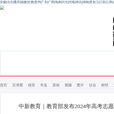
安徽
|
北京
|
重庆
|
福建
|
甘肃
|
贵州
|
广东
|
广西
|
海南
|
河北
|
河南
|
湖北
|
湖南
|
黑龙江
|
江苏
|
江西
|
首页
京津冀
雄安
市县
原创
视频
图片
社会
财经
中新教育｜教育部发布2024年高考志