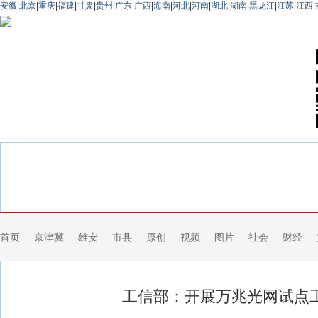
安徽
|
北京
|
重庆
|
福建
|
甘肃
|
贵州
|
广东
|
广西
|
海南
|
河北
|
河南
|
湖北
|
湖南
|
黑龙江
|
江苏
|
江西
|
首页
京津冀
雄安
市县
原创
视频
图片
社会
财经
工信部：开展万兆光网试点