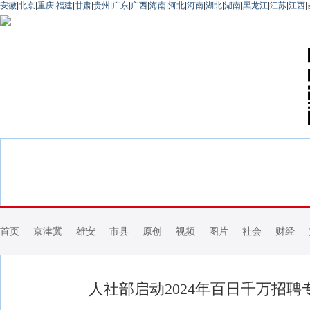
安徽
|
北京
|
重庆
|
福建
|
甘肃
|
贵州
|
广东
|
广西
|
海南
|
河北
|
河南
|
湖北
|
湖南
|
黑龙江
|
江苏
|
江西
|
首页
京津冀
雄安
市县
原创
视频
图片
社会
财经
人社部启动2024年百日千万招聘